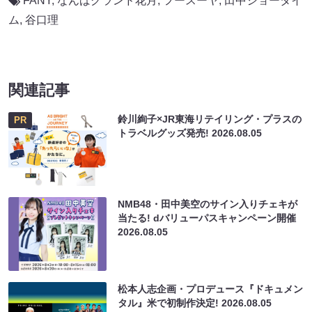
FANY
,
なんばグランド花月
,
フースーヤ
,
田中ショータイ
ム
,
谷口理
関連記事
鈴川絢子×JR東海リテイリング・プラスの
PR
トラベルグッズ発売!
2026.08.05
NMB48・田中美空のサイン入りチェキが
当たる! dバリューパスキャンペーン開催
2026.08.05
松本人志企画・プロデュース『ドキュメン
タル』米で初制作決定!
2026.08.05