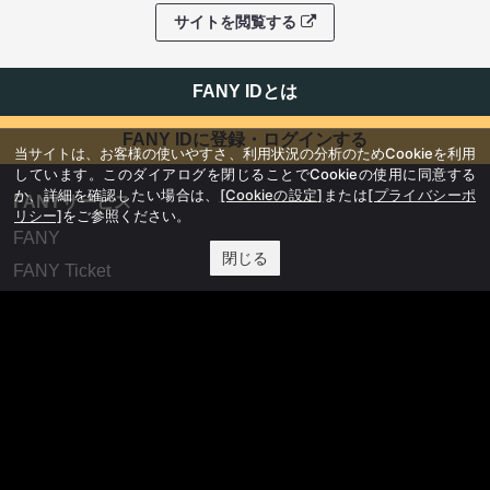
サイトを閲覧する
FANY IDとは
FANY IDに登録・ログインする
当サイトは、お客様の使いやすさ、利用状況の分析のためCookieを利用
しています。このダイアログを閉じることでCookieの使用に同意する
か、詳細を確認したい場合は、
[Cookieの設定]
または
[プライバシーポ
FANYサービス
リシー]
をご参照ください。
FANY
閉じる
FANY Ticket
FANY Online Ticket
FANY Channel
FANY Crowdfunding
FANY Mall
FANY Commu