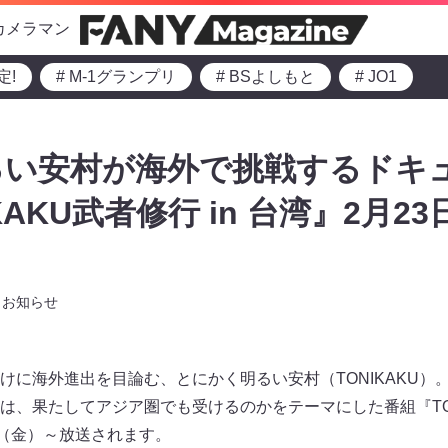
カメラマン
定!
# M-1グランプリ
# BSよしもと
# JO1
るい安村が海外で挑戦するドキ
KAKU武者修行 in 台湾』2月2
お知らせ
けに海外進出を目論む、とにかく明るい安村（TONIKAKU）
、果たしてアジア圏でも受けるのかをテーマにした番組『TONIK
日（金）～放送されます。