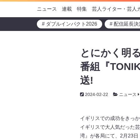
ニュース
連載
特集
芸人ライター・芸人
# ダブルインパクト2026
# 配信延長決
とにかく明
番組『TONI
送!
2024-02-22
ニュース
イギリスでの成功をきっか
イギリスで大人気だった芸は
湾』が各局にて、2月23