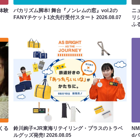
体験
バカリズム脚本! 舞台『ノンレムの窓』vol.2の
ニ
FANYチケット1次先行受付スタート
2026.08.07
リ
ふ
くる
鈴川絢子×JR東海リテイリング・プラスのトラベ
N
ルグッズ発売!
2026.08.05
d