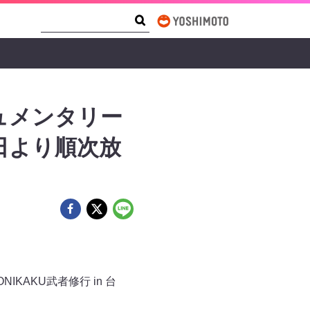
Search Form
Search
ュメンタリー
3日より順次放
。
AKU武者修行 in 台