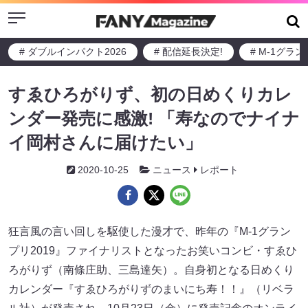
Menu
# ダブルインパクト2026
# 配信延長決定!
# M-1グラ
すゑひろがりず、初の日めくりカレ
ンダー発売に感激! 「寿なのでナイナ
イ岡村さんに届けたい」
2020-10-25
ニュース
レポート
狂言風の言い回しを駆使した漫才で、昨年の『M-1グラン
プリ2019』ファイナリストとなったお笑いコンビ・すゑひ
ろがりず（南條庄助、三島達矢）。自身初となる日めくり
カレンダー『すゑひろがりずのまいにち寿！！』（リベラ