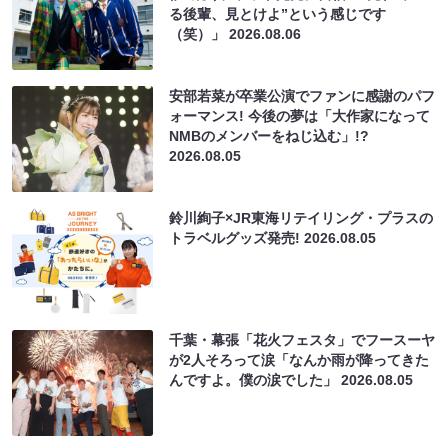
る後輩、見とけよ”という感じです
（笑）」
2026.08.06
安部若菜が卒業公演でファンに感謝のパフ
ォーマンス! 今後の夢は「大作家になって
NMBのメンバーをねじ込む」!?
2026.08.05
鈴川絢子×JR東海リテイリング・プラスの
トラベルグッズ発売!
2026.08.05
千葉・幕張「花火フェスタ」でフースーヤ
が2人そろって涙「なんか雨が降ってきた
んですよ。僕の涙でした」
2026.08.05