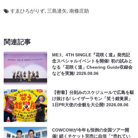
すゑひろがりず
,
三島達矢
,
南條庄助
関連記事
ME:I、4TH SINGLE『花咲く道』発売記
念スペシャルイベントを開催! 初の試みと
なる「花咲く道」Cheering Guide収録会
などを実施!
2026.08.06
【密着】分刻みのスケジュールで広島を駆
け抜ける! レイザーラモン「笑う錯覚展」
1日PR大使の全貌を大公開!
2026.08.06
COWCOWが今年も恒例の全国ツアー開
催! 続くチケット完売に自信「“売れてい