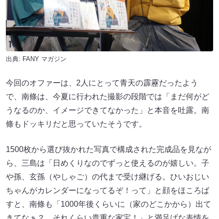
出典:
FANY マガジン
今回のオファーは、2人にとって青天の霹靂だったよう
で、南條は、今夏に行われた撮影の段階では「まだ何がど
うなるのか、イメージできてなかった」と本音を吐露。南
條もドッキリだと思っていたそうです。
1500枚から選び抜かれた写真で構成された完成品を見なが
ら、三島は「日めくりなのでずっと使えるのが嬉しい。子
や孫、玄孫（やしゃご）の代まで受け継げる。ひいおじい
ちゃんがカレンダーになってるぞ！って」と顔をほころば
すと、南條も「1000年後くらいに（家のどこかから）出て
きてなぁ？ それくらい貴重な家宝！」と満足げな表情を