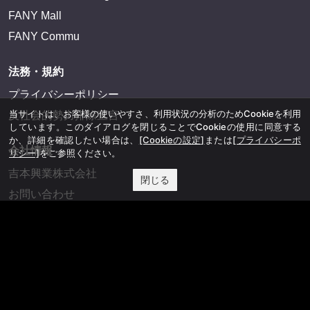
FANY Mall
FANY Commu
法務・規約
プライバシーポリシー
当サイトは、お客様の使いやすさ、利用状況の分析のためCookieを利用
反社会的勢力排除宣言
しています。このダイアログを閉じることでCookieの使用に同意する
か、詳細を確認したい場合は、
[Cookieの設定]
または
[プライバシーポ
会社情報
リシー]
をご参照ください。
吉本興業株式会社
閉じる
お問い合わせ
その他
よしもとニュースセンターアーカイブ