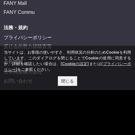
FANY Mall
FANY Commu
法務・規約
プライバシーポリシー
反社会的勢力排除宣言
当サイトは、お客様の使いやすさ、利用状況の分析のためCookieを利用
しています。このダイアログを閉じることでCookieの使用に同意する
会社情報
か、詳細を確認したい場合は、
[Cookieの設定]
または
[プライバシーポ
リシー]
をご参照ください。
吉本興業株式会社
お問い合わせ
閉じる
その他
よしもとニュースセンターアーカイブ
©YOSHIMOTO KOGYO, All Rights Reserved.