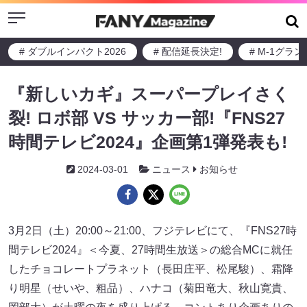
Menu
# ダブルインパクト2026
# 配信延長決定!
# M-1グラ
『新しいカギ』スーパープレイさく
裂! ロボ部 VS サッカー部!『FNS27
時間テレビ2024』企画第1弾発表も!
2024-03-01
ニュース
お知らせ
3月2日（土）20:00～21:00、フジテレビにて、『FNS27時
間テレビ2024』＜今夏、27時間生放送＞の総合MCに就任
したチョコレートプラネット（長田庄平、松尾駿）、霜降
り明星（せいや、粗品）、ハナコ（菊田竜大、秋山寛貴、