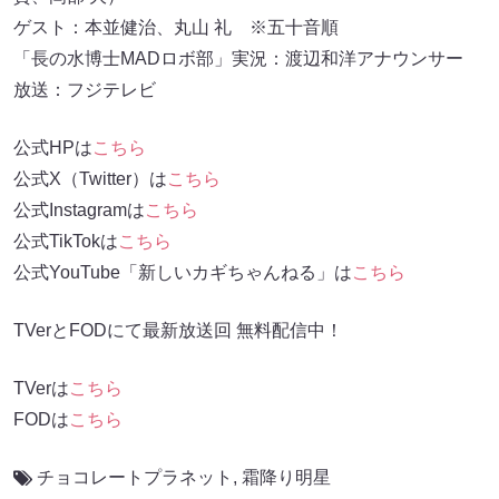
ゲスト：本並健治、丸山 礼 ※五十音順
「長の水博士MADロボ部」実況：渡辺和洋アナウンサー
放送：フジテレビ
公式HPは
こちら
公式X（Twitter）は
こちら
公式Instagramは
こちら
公式TikTokは
こちら
公式YouTube「新しいカギちゃんねる」は
こちら
TVerとFODにて最新放送回 無料配信中！
TVerは
こちら
FODは
こちら
チョコレートプラネット
,
霜降り明星