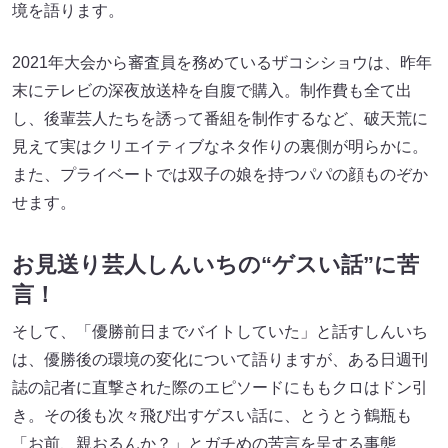
境を語ります。
2021年大会から審査員を務めているザコシショウは、昨年
末にテレビの深夜放送枠を自腹で購入。制作費も全て出
し、後輩芸人たちを誘って番組を制作するなど、破天荒に
見えて実はクリエイティブなネタ作りの裏側が明らかに。
また、プライベートでは双子の娘を持つパパの顔ものぞか
せます。
お見送り芸人しんいちの“ゲスい話”に苦
言！
そして、「優勝前日までバイトしていた」と話すしんいち
は、優勝後の環境の変化について語りますが、ある日週刊
誌の記者に直撃された際のエピソードにももクロはドン引
き。その後も次々飛び出すゲスい話に、とうとう鶴瓶も
「お前、親おるんか？」とガチめの苦言を呈する事態