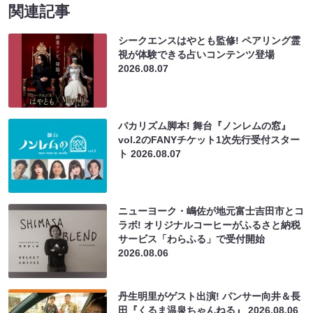
関連記事
シークエンスはやとも監修! ペアリング霊
視が体験できる占いコンテンツ登場
2026.08.07
バカリズム脚本! 舞台『ノンレムの窓』
vol.2のFANYチケット1次先行受付スター
ト
2026.08.07
ニューヨーク・嶋佐が地元富士吉田市とコ
ラボ! オリジナルコーヒーがふるさと納税
サービス「わらふる」で受付開始
2026.08.06
丹生明里がゲスト出演! パンサー向井＆長
田『くるま温泉ちゃんねる』
2026.08.06