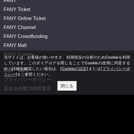
FANY
FANY Ticket
FANY Online Ticket
FANY Channel
FANY Crowdfunding
FANY Mall
FANY Commu
当サイトは、お客様の使いやすさ、利用状況の分析のためCookieを利用
しています。このダイアログを閉じることでCookieの使用に同意する
か、詳細を確認したい場合は、
[Cookieの設定]
または
[プライバシーポ
法務・規約
リシー]
をご参照ください。
プライバシーポリシー
閉じる
反社会的勢力排除宣言
会社情報
吉本興業株式会社
お問い合わせ