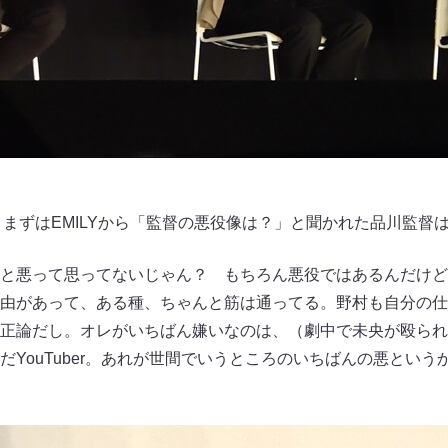
、まずはEMILYから「監督の悪役像は？」と聞かれた品川監督
と悪って思ってないじゃん？ もちろん悪役ではあるんだけど
由があって、ある種、ちゃんと筋は通ってる。野村も自分の仕
正論だし。オレがいちばん嫌いなのは、（劇中で未央が殴られ
だYouTuber。あれが世間でいうところのいちばんの悪とい