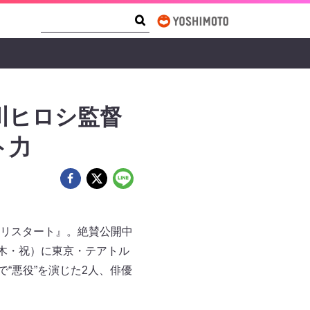
Search Form
Search
川ヒロシ監督
ト力
リスタート』。絶賛公開中
木・祝）に東京・テアトル
で“悪役”を演じた2人、俳優