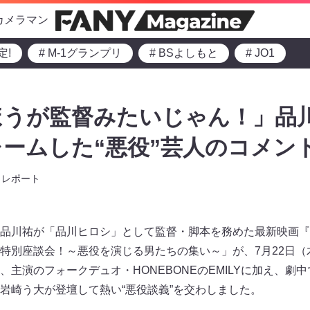
カメラマン
定!
# M-1グランプリ
# BSよしもと
# JO1
ほうが監督みたいじゃん！」品
ームした“悪役”芸人のコメン
レポート
品川祐が「品川ヒロシ」として監督・脚本を務めた最新映画『
特別座談会！～悪役を演じる男たちの集い～」が、7月22日（
主演のフォークデュオ・HONEBONEのEMILYに加え、劇中
岩崎う大が登壇して熱い“悪役談義”を交わしました。