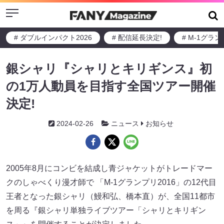
Menu
# ダブルインパクト2026
# 配信延長決定!
# M-1グラ
銀シャリ『シャリとキリギンス』初
の1万人動員を目指す全国ツアー開催
決定!
2024-02-26
ニュース
お知らせ
2005年8月にコンビを結成し青ジャケットがトレードマー
クのしゃべくり漫才師で 「M-1グランプリ2016」の12代目
王者となった銀シャリ（鰻和弘、橋本直）が、全国11都市
を周る『銀シャリ単独ライブツアー「シャリとキリギン