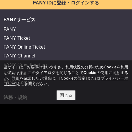
FANY IDに登録・ログインする
FANYサービス
FANY
FANY Ticket
FANY Online Ticket
FANY Channel
FANY Crowdfunding
当サイトは、お客様の使いやすさ、利用状況の分析のためCookieを利用
しています。このダイアログを閉じることでCookieの使用に同意する
FANY Mall
か、詳細を確認したい場合は、
[Cookieの設定]
または
[プライバシーポ
FANY Commu
リシー]
をご参照ください。
閉じる
法務・規約
プライバシーポリシー
反社会的勢力排除宣言
会社情報