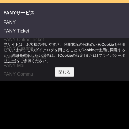
FANYサービス
FANY
FANY Ticket
FANY Online Ticket
当サイトは、お客様の使いやすさ、利用状況の分析のためCookieを利用
FANY Channel
しています。このダイアログを閉じることでCookieの使用に同意する
か、詳細を確認したい場合は、
[Cookieの設定]
または
[プライバシーポ
FANY Crowdfunding
リシー]
をご参照ください。
FANY Mall
閉じる
FANY Commu
法務・規約
プライバシーポリシー
反社会的勢力排除宣言
会社情報