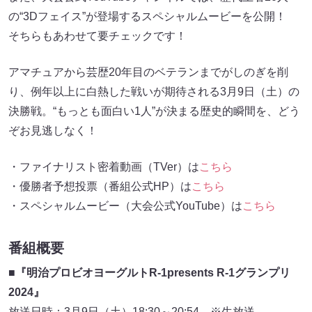
の“3Dフェイス”が登場するスペシャルムービーを公開！
そちらもあわせて要チェックです！
アマチュアから芸歴20年目のベテランまでがしのぎを削
り、例年以上に白熱した戦いが期待される3月9日（土）の
決勝戦。“もっとも面白い1人”が決まる歴史的瞬間を、どう
ぞお見逃しなく！
・ファイナリスト密着動画（TVer）は
こちら
・優勝者予想投票（番組公式HP）は
こちら
・スペシャルムービー（大会公式YouTube）は
こちら
番組概要
■『明治プロビオヨーグルトR-1presents R-1グランプリ
2024』
放送日時：3月9日（土）18:30～20:54 ※生放送