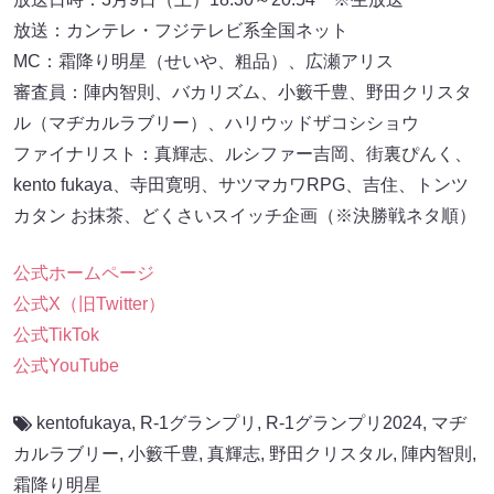
放送：カンテレ・フジテレビ系全国ネット
MC：霜降り明星（せいや、粗品）、広瀬アリス
審査員：陣内智則、バカリズム、小籔千豊、野田クリスタ
ル（マヂカルラブリー）、ハリウッドザコシショウ
ファイナリスト：真輝志、ルシファー吉岡、街裏ぴんく、
kento fukaya、寺田寛明、サツマカワRPG、吉住、トンツ
カタン お抹茶、どくさいスイッチ企画（※決勝戦ネタ順）
公式ホームページ
公式X（旧Twitter）
公式TikTok
公式YouTube
kentofukaya
,
R-1グランプリ
,
R-1グランプリ2024
,
マヂ
カルラブリー
,
小籔千豊
,
真輝志
,
野田クリスタル
,
陣内智則
,
霜降り明星