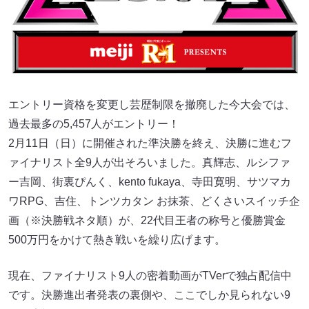
エントリー資格を変更し芸歴制限を撤廃した今大会では、
過去最多の5,457人がエントリー！
2月11日（日）に開催された準決勝を終え、決勝に進むフ
ァイナリスト全9人が出そろいました。真輝志、ルシファ
ー吉岡、街裏ぴんく、kento fukaya、寺田寛明、サツマカ
ワRPG、吉住、トンツカタン お抹茶、どくさいスイッチ企
画（※決勝戦ネタ順）が、22代目王者の称号と優勝賞金
500万円をかけて熱き戦いを繰り広げます。
現在、ファイナリスト9人の密着動画がTVerで独占配信中
です。決勝進出者発表の裏側や、ここでしか見られない9