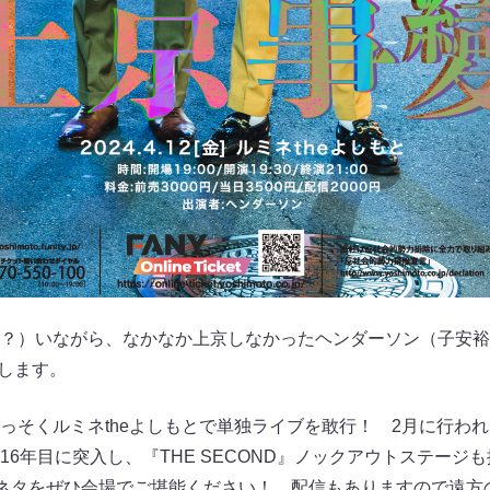
？）いながら、なかなか上京しなかったヘンダーソン（子安裕
出します。
っそくルミネtheよしもとで単独ライブを敢行！ 2月に行わ
6年目に突入し、『THE SECOND』ノックアウトステージ
のネタをぜひ会場でご堪能ください！ 配信もありますので遠方