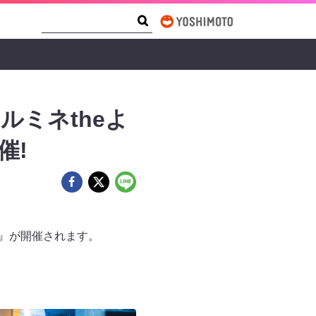
Search Form
Search
ミネtheよ
催!
」』が開催されます。