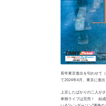
長年東京進出を匂わせて（
て2024年4月、東京に進
上京したばかりの二人がさ
単独ライブは完売！ 結成1
いる”ヘンダーソン”渾身