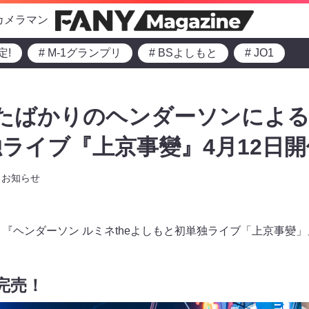
カメラマン
定!
# M-1グランプリ
# BSよしもと
# JO1
たばかりのヘンダーソンによるル
ライブ『上京事變』4月12日開
お知らせ
より、『ヘンダーソン ルミネtheよしもと初単独ライブ「上京事變
完売！