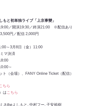
よしもと初単独ライブ「上京事變」
:00／開演19:30／終演21:00 ※配信あり
,500円／配信 2,000円
:00～3月8日（金）11:00
ミマ決済
:00
:00～
会場）、FANY Online Ticket（配信）
こちら
信）は
こちら
ミネtheよしもと
,
中村フー
,
子安裕樹