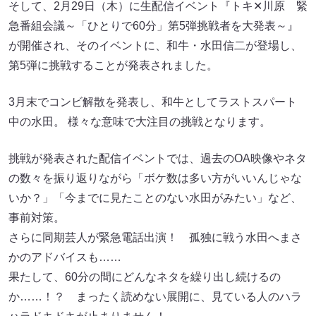
そして、2月29日（木）に生配信イベント『トキ✕川原 緊
急番組会議～「ひとりで60分」第5弾挑戦者を大発表～』
が開催され、そのイベントに、和牛・水田信二が登場し、
第5弾に挑戦することが発表されました。
3月末でコンビ解散を発表し、和牛としてラストスパート
中の水田。 様々な意味で大注目の挑戦となります。
挑戦が発表された配信イベントでは、過去のOA映像やネタ
の数々を振り返りながら「ボケ数は多い方がいいんじゃな
いか？」「今までに見たことのない水田がみたい」など、
事前対策。
さらに同期芸人が緊急電話出演！ 孤独に戦う水田へまさ
かのアドバイスも……
果たして、60分の間にどんなネタを繰り出し続けるの
か……！？ まったく読めない展開に、見ている人のハラ