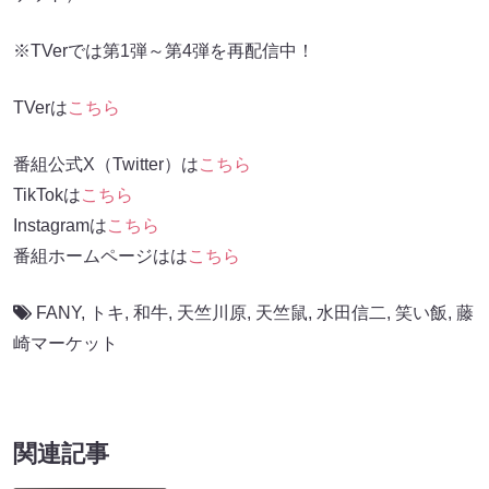
※TVerでは第1弾～第4弾を再配信中！
TVerは
こちら
番組公式X（Twitter）は
こちら
TikTokは
こちら
Instagramは
こちら
番組ホームページはは
こちら
FANY
,
トキ
,
和牛
,
天竺川原
,
天竺鼠
,
水田信二
,
笑い飯
,
藤
崎マーケット
関連記事