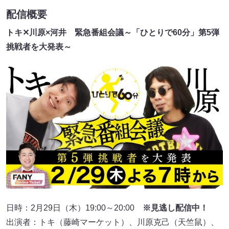
配信概要
トキ✕川原×河井 緊急番組会議～「ひとりで60分」第5弾
挑戦者を大発表～
日時：2月29日（木）19:00～20:00
※見逃し配信中！
出演者：トキ（藤崎マーケット）、川原克己（天竺鼠）、