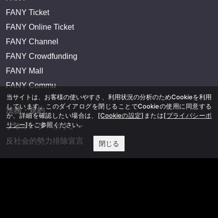
FANY Ticket
FANY Online Ticket
FANY Channel
FANY Crowdfunding
FANY Mall
FANY Commu
当サイトは、お客様の使いやすさ、利用状況の分析のためCookieを利用
しています。このダイアログを閉じることでCookieの使用に同意する
法務・規約
か、詳細を確認したい場合は、
[Cookieの設定]
または
[プライバシーポ
リシー]
をご参照ください。
プライバシーポリシー
反社会的勢力排除宣言
閉じる
会社情報
吉本興業株式会社
お問い合わせ