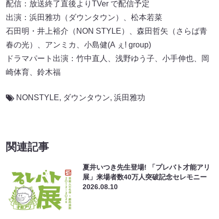
配信：放送終了直後よりTVer で配信予定
出演：浜田雅功（ダウンタウン）、松本若菜
石田明・井上裕介（NON STYLE）、森田哲矢（さらば青
春の光）、アンミカ、小島健(A ぇ! group)
ドラマパート出演：竹中直人、浅野ゆう子、小手伸也、岡
崎体育、鈴木福
NONSTYLE
,
ダウンタウン
,
浜田雅功
関連記事
夏井いつき先生登場! 「プレバト才能アリ
展」来場者数40万人突破記念セレモニー
2026.08.10