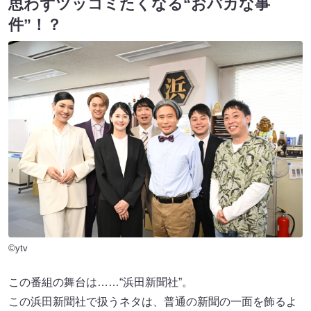
思わずツッコミたくなる“おバカな事
件”！？
©ytv
この番組の舞台は……“浜田新聞社”。
この浜田新聞社で扱うネタは、普通の新聞の一面を飾るよ