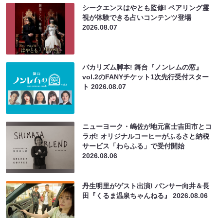
シークエンスはやとも監修! ペアリング霊
視が体験できる占いコンテンツ登場
2026.08.07
バカリズム脚本! 舞台『ノンレムの窓』
vol.2のFANYチケット1次先行受付スター
ト
2026.08.07
ニューヨーク・嶋佐が地元富士吉田市とコ
ラボ! オリジナルコーヒーがふるさと納税
サービス「わらふる」で受付開始
2026.08.06
丹生明里がゲスト出演! パンサー向井＆長
田『くるま温泉ちゃんねる』
2026.08.06