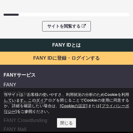
サイトを閲覧する
FANY IDとは
FANY IDに登録・ログインする
FANYサービス
FANY
FANY Ticket
当サイトは、お客様の使いやすさ、利用状況の分析のためCookieを利用
しています。このダイアログを閉じることでCookieの使用に同意する
FANY Online Ticket
か、詳細を確認したい場合は、
[Cookieの設定]
または
[プライバシーポ
FANY Channel
リシー]
をご参照ください。
FANY Crowdfunding
閉じる
FANY Mall