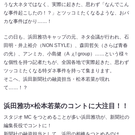
うな大ネタではなく、実際に起きた、思わず「なんでこん
な事件起こしたの！？」とツッコミたくなるような、おバ
カな事件ばかり……！
この日も、浜田雅功キャップの元、ネタ会議が行われ、石
田明・井上裕介（NON STYLE）、森田哲矢（さらば青春
の光）、アンミカ、小島健（A ぇ! group）……という様々
な個性を持つ記者たちが、全国各地で実際起きた、思わず
ツッコミたくなる特ダネ事件を持って集まります。
そこへ、浜田新聞社の融資担当・松本若菜が現れ
て……！？
浜田雅功×松本若菜のコントに大注目！！
スタジオ MC をつとめることが多い浜田雅功が、新聞社の
編集長役でコントに！
新聞社の融資担当として、浜田の相棒をつとめるのは……