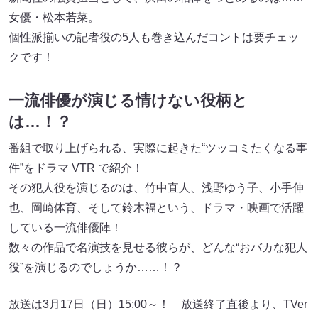
女優・松本若菜。
個性派揃いの記者役の5人も巻き込んだコントは要チェッ
クです！
一流俳優が演じる情けない役柄と
は…！？
番組で取り上げられる、実際に起きた“ツッコミたくなる事
件”をドラマ VTR で紹介！
その犯人役を演じるのは、竹中直人、浅野ゆう子、小手伸
也、岡崎体育、そして鈴木福という、ドラマ・映画で活躍
している一流俳優陣！
数々の作品で名演技を見せる彼らが、どんな“おバカな犯人
役”を演じるのでしょうか……！？
放送は3月17日（日）15:00～！ 放送終了直後より、TVer