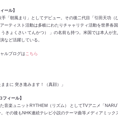
ィール】
ル歌手「朝風まり」としてデビュー。その後二代目「引田天功（
アーティスト活動は多岐にわたりチャャリティ活動を世界各国
ょうきょくさい てんかつ） 」の名前も持つ。米国では本人が
演など活躍している。
シャルブログは
こちら
たままに 突き進みます！（真顔）」
プロフィール】
音楽ュニットRYTHEM（リズム） としてTVアニメ「NARU
ー。その後もNHK連続テレビ小説のテーマ曲等メディアミック