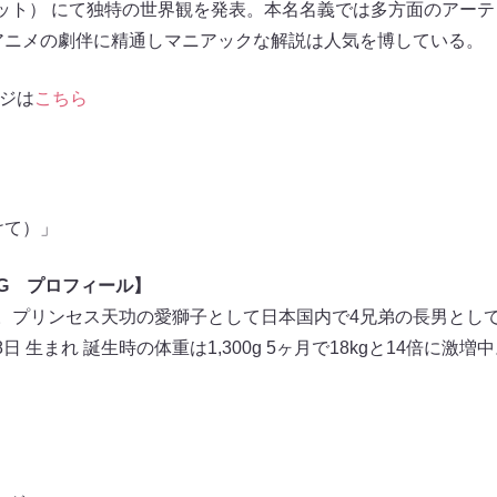
キャット） にて独特の世界観を発表。本名名義では多方面のアー
アニメの劇伴に精通しマニアックな解説は人気を博している。
ページは
こちら
けて）」
NG プロフィール】
種。プリンセス天功の愛獅子として日本国内で4兄弟の長男とし
18日 生まれ 誕生時の体重は1,300g 5ヶ月で18kgと14倍に