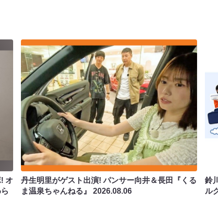
 オ
丹生明里がゲスト出演! パンサー向井＆長田『くる
鈴
わら
ま温泉ちゃんねる』
2026.08.06
ル