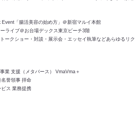
Talk Event「腸活美容の始め方」＠新宿マルイ本館
0フリーライブ＠お台場デックス東京ビーチ3階
トークショー・対談・展示会・エッセイ執筆などあらゆるリク
業 支援（メタバース） VmaVma＋
名誉領事 拝命
ビス 業務提携