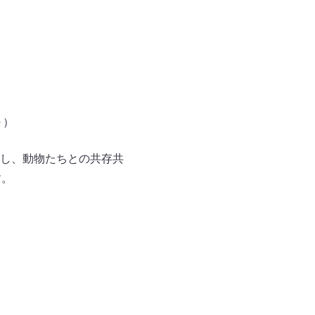
～）
をし、動物たちとの共存共
す。