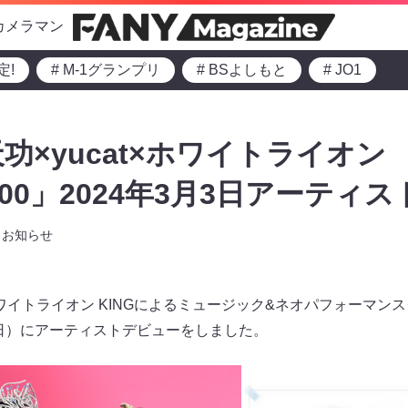
カメラマン
定!
# M-1グランプリ
# BSよしもと
# JO1
功×yucat×ホワイトライオン
nG00」2024年3月3日アーティ
お知らせ
ホワイトライオン KINGによるミュージック&ネオパフォーマンス
（日）にアーティストデビューをしました。