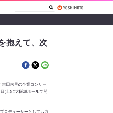
Search Form
Search
てを抱えて、次
こと吉田朱里の卒業コンサー
4日(土)に大阪城ホールで開
ドプロデューサーとしても力