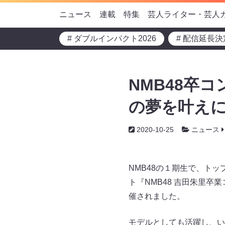
ニュース
連載
特集
芸人ライター・芸人
# ダブルインパクト2026
# 配信延長決
NMB48卒
の夢を叶えに
2020-10-25
ニュース
NMB48の１期生で、ト
ト『NMB48 吉田朱里卒
催されました。
モデルとしても活躍し、い