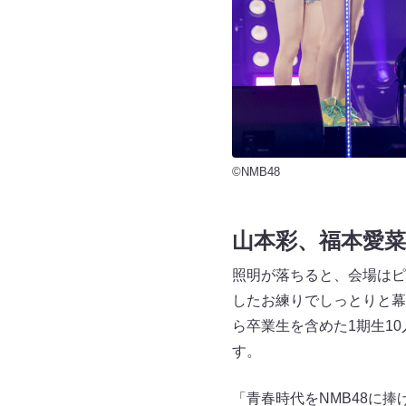
©NMB48
山本彩、福本愛菜
照明が落ちると、会場はピ
したお練りでしっとりと幕
ら卒業生を含めた1期生1
す。
「青春時代をNMB48に捧