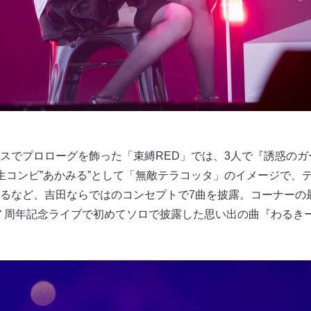
スでプロローグを飾った「束縛RED」では、3人で『誘惑のガ
生コンビ”あかみる”として「無敵テラコッタ」のイメージで、
るなど、吉田ならではのコンセプトで7曲を披露。コーナーの最
の７周年記念ライブで初めてソロで披露した思い出の曲『わるきー