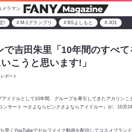
カメラマン
定!
# M-1グランプリ
# BSよしもと
# JO1
コンで吉田朱里「10年間のすべ
いこうと思います!」
レポート
ップアイドルとして10年間、グループを牽引してきたアカリン
業コンサート 〜さよならピンクさよならアイドル〜』が、10月2
ち早くYouTubeでセルフメイク動画を配信してコスメブラン