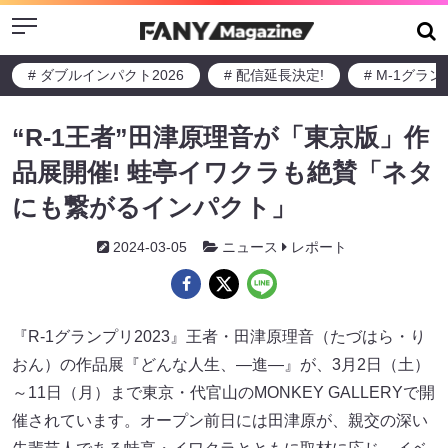
Menu
# ダブルインパクト2026
# 配信延長決定!
# M-1グラ
“R-1王者”田津原理音が「東京版」作
品展開催! 蛙亭イワクラも絶賛「ネタ
にも繋がるインパクト」
2024-03-05
ニュース
レポート
『R-1グランプリ2023』王者・田津原理音（たづはら・り
おん）の作品展『どんな人生、―進―』が、3月2日（土）
～11日（月）まで東京・代官山のMONKEY GALLERYで開
催されています。オープン前日には田津原が、親交の深い