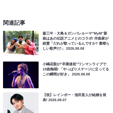
関連記事
森三中・大島＆ガンバレルーヤ“MyM”新
曲はあの伝説アニメとのコラボ! 作曲家が
絶賛「だれが歌っているんですか? 素晴ら
しい歌声だ!」
2026.08.08
小嶋花梨が“卒業後初”ワンマンライブで
10曲熱唱! 「やっぱりステージに立ってる
この瞬間が好き」
2026.08.08
【祝】レインボー・池田直人が結婚を発
表!
2026.08.07