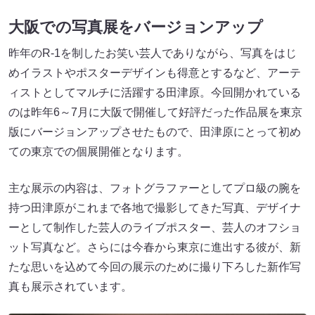
大阪での写真展をバージョンアップ
昨年のR-1を制したお笑い芸人でありながら、写真をはじ
めイラストやポスターデザインも得意とするなど、アーテ
ィストとしてマルチに活躍する田津原。今回開かれている
のは昨年6～7月に大阪で開催して好評だった作品展を東京
版にバージョンアップさせたもので、田津原にとって初め
ての東京での個展開催となります。
主な展示の内容は、フォトグラファーとしてプロ級の腕を
持つ田津原がこれまで各地で撮影してきた写真、デザイナ
ーとして制作した芸人のライブポスター、芸人のオフショ
ット写真など。さらには今春から東京に進出する彼が、新
たな思いを込めて今回の展示のために撮り下ろした新作写
真も展示されています。