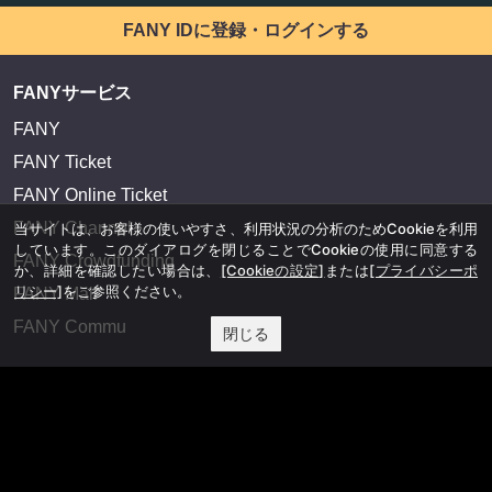
FANY IDに登録・ログインする
FANYサービス
FANY
FANY Ticket
FANY Online Ticket
FANY Channel
当サイトは、お客様の使いやすさ、利用状況の分析のためCookieを利用
しています。このダイアログを閉じることでCookieの使用に同意する
FANY Crowdfunding
か、詳細を確認したい場合は、
[Cookieの設定]
または
[プライバシーポ
リシー]
をご参照ください。
FANY Mall
FANY Commu
閉じる
法務・規約
プライバシーポリシー
反社会的勢力排除宣言