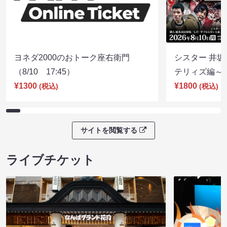
ヨネダ2000のおトーク座右衛門
シスター 井坂
（8/10 17:45）
テリィズ編～（8
¥1300
¥1800
(税込)
(税込)
サイトを閲覧する
ライブチケット