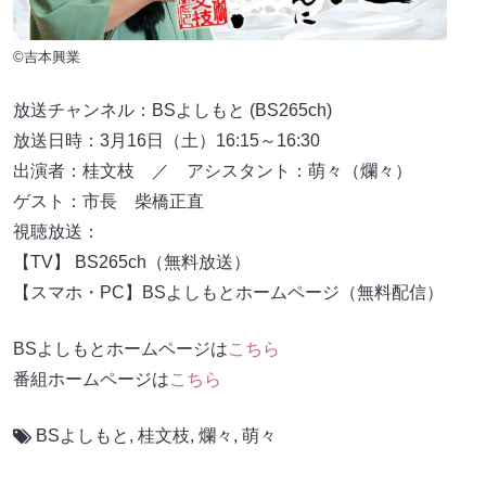
©吉本興業
放送チャンネル：BSよしもと (BS265ch)
放送日時：3月16日（土）16:15～16:30
出演者：桂文枝 ／ アシスタント：萌々（爛々）
ゲスト：市長 柴橋正直
視聴放送：
【TV】 BS265ch（無料放送）
【スマホ・PC】BSよしもとホームページ（無料配信）
BSよしもとホームページは
こちら
番組ホームページは
こちら
BSよしもと
,
桂文枝
,
爛々
,
萌々