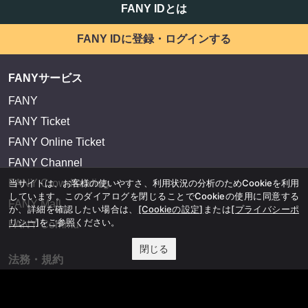
FANY IDとは
FANY IDに登録・ログインする
FANYサービス
FANY
FANY Ticket
FANY Online Ticket
FANY Channel
FANY Crowdfunding
当サイトは、お客様の使いやすさ、利用状況の分析のためCookieを利用
しています。このダイアログを閉じることでCookieの使用に同意する
FANY Mall
か、詳細を確認したい場合は、
[Cookieの設定]
または
[プライバシーポ
リシー]
をご参照ください。
FANY Commu
閉じる
法務・規約
プライバシーポリシー
反社会的勢力排除宣言