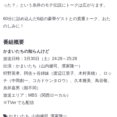
った？」という糸井のモテ伝説にトークは広がります。
60分に詰め込んだ6組の豪華ゲストとの貴重トーク、おた
のしみに！
番組概要
かまいたちの知らんけど
放送日時：3月30日（土）24:28～25:28
出演：かまいたち（山内健司、濱家隆一）
狩野英孝、阿佐ヶ谷姉妹（渡辺江里子、木村美穂）、ロッ
チ（中岡創一、コカドケンタロウ）、久本雅美、鳥谷敬、
糸井嘉男（順不同）
放送エリア：MBS（関西ローカル）
※TVer でも配信
かまいたち
,
山内健司
,
濱家隆一