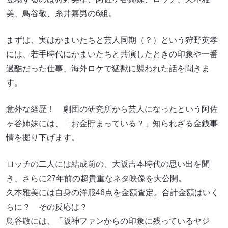
美、鳥谷敬、糸井嘉男の6組。
まずは、実はかまいたちと芸人同期（？）という狩野英孝
には、若手時代にかまいたちと共演したときの印象や一番
過酷だった仕事、海外ロケで猛獣に襲われた話を聞きま
す。
意外な経歴！ 劇団の研究所から芸人になったという阿佐
ヶ谷姉妹には、「お金貯まっている？」知られざる金銭事
情を掘り下げます。
ロッチの二人には結成前の、大阪吉本時代の思い出を聞
き、さらに27年前の超貴重なネタ映像を大公開。
久本雅美には自身の洋服46点を金額査定。合計金額はいく
らに？ その反応は？
鳥谷敬には、「阪神ファンからの印象に残っているヤジ