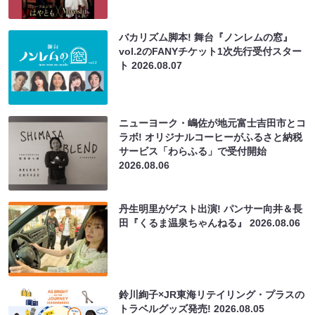
バカリズム脚本! 舞台『ノンレムの窓』
vol.2のFANYチケット1次先行受付スター
ト
2026.08.07
ニューヨーク・嶋佐が地元富士吉田市とコ
ラボ! オリジナルコーヒーがふるさと納税
サービス「わらふる」で受付開始
2026.08.06
丹生明里がゲスト出演! パンサー向井＆長
田『くるま温泉ちゃんねる』
2026.08.06
鈴川絢子×JR東海リテイリング・プラスの
トラベルグッズ発売!
2026.08.05