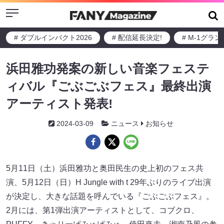
Menu
# ダブルインパクト2026
# 配信延長決定!
# M-1グラ
浜田雅功発案の新しい音楽フェステ
ィバル『ごぶごぶフェス』最終出演
アーティスト発表!
2024-03-09
ニュース
お知らせ
5月11日（土）浜田雅功と奥田民生の史上初のフェス共
演、5月12日（日）H Jungle with t 29年ぶりのライブ出演
が決定し、大きな話題を呼んでいる『ごぶごぶフェス』。
2月には、第1弾出演アーティストとして、コブクロ、