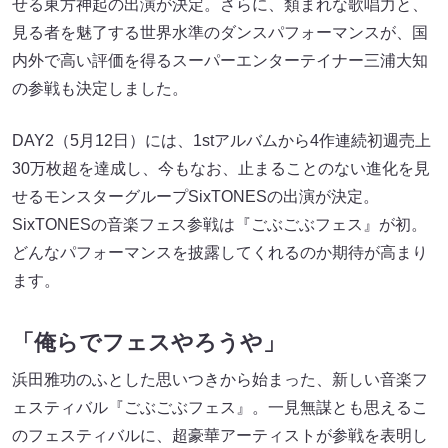
せる東方神起の出演が決定。さらに、類まれな歌唱力と、
見る者を魅了する世界水準のダンスパフォーマンスが、国
内外で高い評価を得るスーパーエンターテイナー三浦大知
の参戦も決定しました。
DAY2（5月12日）には、1stアルバムから4作連続初週売上
30万枚超を達成し、今もなお、止まることのない進化を見
せるモンスターグループSixTONESの出演が決定。
SixTONESの音楽フェス参戦は『ごぶごぶフェス』が初。
どんなパフォーマンスを披露してくれるのか期待が高まり
ます。
「俺らでフェスやろうや」
浜田雅功のふとした思いつきから始まった、新しい音楽フ
ェスティバル『ごぶごぶフェス』。一見無謀とも思えるこ
のフェスティバルに、超豪華アーティストが参戦を表明し