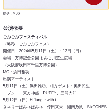
提供：MBS
公演概要
ごぶごぶフェスティバル
（略称：ごぶごぶフェス）
開催日：2024年5月11日（土）・12日（日）
会場：万博記念公園 もみじ川芝生広場
（大阪府吹田市千里万博公園）
MC：浜田雅功
出演アーティスト：
5月11日（土）浜田雅功、相方ゲスト：奥田民生
コブクロ、東方神起、PUFFY、三浦大知
5月12日（日）H Jungle with t
きゃりーぱみゅぱみゅ、倖田來未、湘南乃風、SixTONES