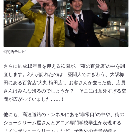
©関西テレビ
さらに結成16年目を迎える祇󠄀園が、“夜の百貨店”の中を調
査します。2人が訪れたのは、昼間人でにぎわう、大阪梅
田にある百貨店“大丸 梅田店”。お客さんが去った後、店員
さんはみんな帰るのでしょうか？ そこには意外すぎる空
間が広がっていました……！
他にも、高速道路のトンネルにある“非常口”の中や、街の
シュークリーム屋さんとアニメ専門学校学生が表現する
「インザシュークリーム」など、予想外の光景が続々！