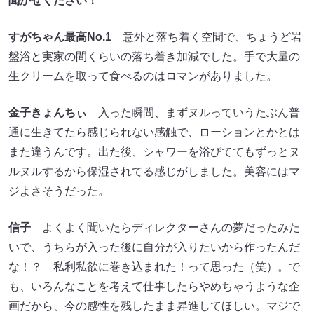
聞かせください！
すがちゃん最高No.1
意外と落ち着く空間で、ちょうど岩
盤浴と実家の間くらいの落ち着き加減でした。手で大量の
生クリームを取って食べるのはロマンがありました。
金子きょんちぃ
入った瞬間、まずヌルっていうたぶん普
通に生きてたら感じられない感触で、ローションとかとは
また違うんです。出た後、シャワーを浴びててもずっとヌ
ルヌルするから保湿されてる感じがしました。美容にはマ
ジよさそうだった。
信子
よくよく聞いたらディレクターさんの夢だったみた
いで、うちらが入った後に自分が入りたいから作ったんだ
な！？ 私利私欲に巻き込まれた！って思った（笑）。で
も、いろんなことを考えて仕事したらやめちゃうような企
画だから、今の感性を残したまま昇進してほしい。マジで