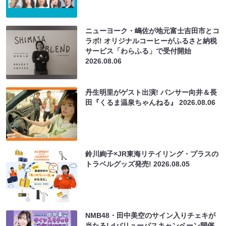
ニューヨーク・嶋佐が地元富士吉田市とコ
ラボ! オリジナルコーヒーがふるさと納税
サービス「わらふる」で受付開始
2026.08.06
丹生明里がゲスト出演! パンサー向井＆長
田『くるま温泉ちゃんねる』
2026.08.06
鈴川絢子×JR東海リテイリング・プラスの
トラベルグッズ発売!
2026.08.05
NMB48・田中美空のサイン入りチェキが
当たる! dバリューパスキャンペーン開催