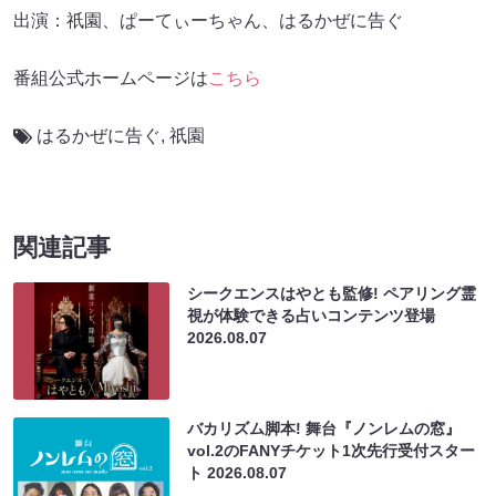
出演：祇󠄀園、ぱーてぃーちゃん、はるかぜに告ぐ
番組公式ホームページは
こちら
はるかぜに告ぐ
,
祇園
関連記事
シークエンスはやとも監修! ペアリング霊
視が体験できる占いコンテンツ登場
2026.08.07
バカリズム脚本! 舞台『ノンレムの窓』
vol.2のFANYチケット1次先行受付スター
ト
2026.08.07