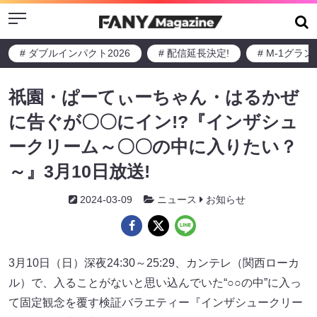
Menu
# ダブルインパクト2026
# 配信延長決定!
# M-1グラ
祇󠄀園・ぱーてぃーちゃん・はるかぜ
に告ぐが〇〇にイン!?『インザシュ
ークリーム～〇〇の中に入りたい？
～』3月10日放送!
2024-03-09
ニュース
お知らせ
3月10日（日）深夜24:30～25:29、カンテレ（関西ローカ
ル）で、入ることがないと思い込んでいた“○○の中”に入っ
て固定観念を覆す検証バラエティー『インザシュークリー