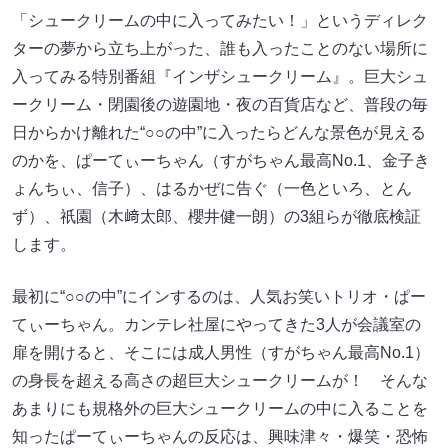
「シュークリームの中に入ってみたい！」というディレク
ターの夢から立ち上がった、誰も入ったことのない場所に
入ってみる特別番組『インザシュークリーム』。巨大シュ
ークリーム・閉園後の遊園地・夜の百貨店など、普段の毎
日からかけ離れた“○○の中”に入ったらどんな景色が見える
のかを、ぱーてぃーちゃん（すがちゃん最高No.1、金子き
ょんちぃ、信子）、はるかぜに告ぐ（一色といろ、とん
ず）、祇󠄀園（木﨑太郎、櫻井健一朗）の3組らが徹底検証
します。
最初に“○○の中”にインするのは、人気お笑いトリオ・ぱー
てぃーちゃん。カンテレ社屋にやってきた3人が会議室の
扉を開けると、そこには成人男性（すがちゃん最高No.1）
の身長を超える高さの超巨大シュークリームが！ そんな
あまりにも規格外の巨大シュークリームの中に入ることを
知ったぱーてぃーちゃんの反応は、興味津々・爆笑・恐怖