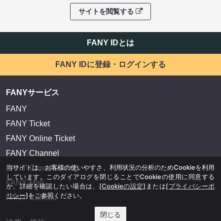
サイトを閲覧する
FANY IDとは
FANY IDに登録・ログインする
FANYサービス
FANY
FANY Ticket
FANY Online Ticket
FANY Channel
当サイトは、お客様の使いやすさ、利用状況の分析のためCookieを利用
FANY Crowdfunding
しています。このダイアログを閉じることでCookieの使用に同意する
FANY Mall
か、詳細を確認したい場合は、
[Cookieの設定]
または
[プライバシーポ
リシー]
をご参照ください。
FANY Commu
閉じる