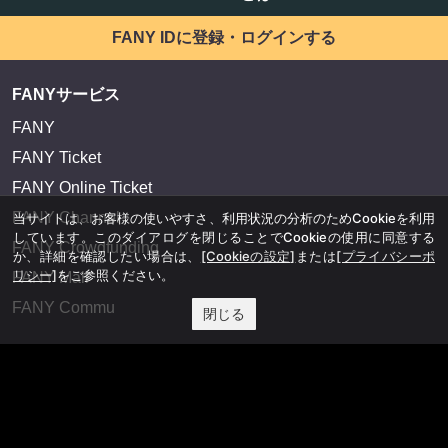
FANY IDに登録・ログインする
FANYサービス
FANY
FANY Ticket
FANY Online Ticket
FANY Channel
当サイトは、お客様の使いやすさ、利用状況の分析のためCookieを利用
しています。このダイアログを閉じることでCookieの使用に同意する
FANY Crowdfunding
か、詳細を確認したい場合は、
[Cookieの設定]
または
[プライバシーポ
リシー]
をご参照ください。
FANY Mall
FANY Commu
閉じる
法務・規約
プライバシーポリシー
反社会的勢力排除宣言