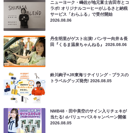
ニューヨーク・嶋佐が地元富士吉田市とコ
ラボ! オリジナルコーヒーがふるさと納税
サービス「わらふる」で受付開始
2026.08.06
丹生明里がゲスト出演! パンサー向井＆長
田『くるま温泉ちゃんねる』
2026.08.06
鈴川絢子×JR東海リテイリング・プラスの
トラベルグッズ発売!
2026.08.05
NMB48・田中美空のサイン入りチェキが
当たる! dバリューパスキャンペーン開催
2026.08.05