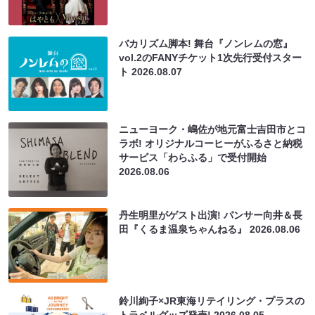
バカリズム脚本! 舞台『ノンレムの窓』
vol.2のFANYチケット1次先行受付スター
ト
2026.08.07
ニューヨーク・嶋佐が地元富士吉田市とコ
ラボ! オリジナルコーヒーがふるさと納税
サービス「わらふる」で受付開始
2026.08.06
丹生明里がゲスト出演! パンサー向井＆長
田『くるま温泉ちゃんねる』
2026.08.06
鈴川絢子×JR東海リテイリング・プラスの
トラベルグッズ発売!
2026.08.05