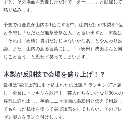
すと、その場面を想像しただけで「えー……」と動揺して
黙り込みます。
予想では全員が山内を1位にする中、山内だけが木梨を1位
と予想し「ただただ無茶苦茶な人」と言い出すと、木梨は
「それは（石橋）貴明だけじゃないかなあ」とやんわり反
論。また、山内のある言葉には、「（安田）成美さんと同
じこと言う」と思わず笑ってしまいます。
木梨が反則技で会場を盛り上げ！？
最後は“実演販売に引き込まれたのは誰？ ランキング”と題
し、全員にドッキリを敢行！ 芸人たちをいきなり30人の
客前に連れ出し、事前にニセ企画の撮影用と伝えて用意し
てもらった私物を使って実演販売をしてもらい、そのプレ
ゼン能力をランク付けします。