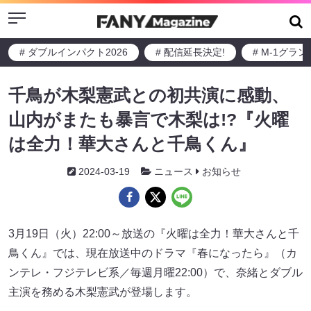
Menu
# ダブルインパクト2026
# 配信延長決定!
# M-1グラ
千鳥が木梨憲武との初共演に感動、
山内がまたも暴言で木梨は!?『火曜
は全力！華大さんと千鳥くん』
2024-03-19
ニュース
お知らせ
3月19日（火）22:00～放送の『火曜は全力！華大さんと千
鳥くん』では、現在放送中のドラマ『春になったら』（カ
ンテレ・フジテレビ系／毎週月曜22:00）で、奈緒とダブル
主演を務める木梨憲武が登場します。