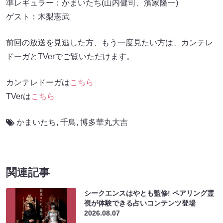
準レギュラー：かまいたち(山内健司、濱家隆一)
ゲスト：木梨憲武
前回の放送を見逃した方、もう一度見たい方は、カンテレ
ドーガとTVerでご覧いただけます。
カンテレドーガは
こちら
TVerは
こちら
かまいたち
,
千鳥
,
博多華丸大吉
関連記事
シークエンスはやとも監修! ペアリング霊
視が体験できる占いコンテンツ登場
2026.08.07