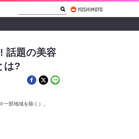
Search Form
Search
! 話題の美容
とは?
（※一部地域を除く）。