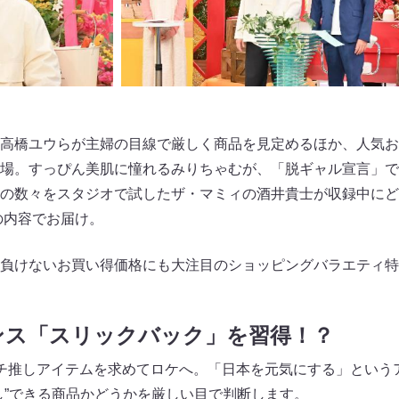
高橋ユウらが主婦の目線で厳しく商品を見定めるほか、人気お
場。すっぴん美肌に憧れるみりちゃむが、「脱ギャル宣言」で
の数々をスタジオで試したザ・マミィの酒井貴士が収録中にど
の内容でお届け。
負けないお買い得価格にも大注目のショッピングバラエティ特
ンス「スリックバック」を習得！？
チ推しアイテムを求めてロケへ。「日本を元気にする」という
し”できる商品かどうかを厳しい目で判断します。