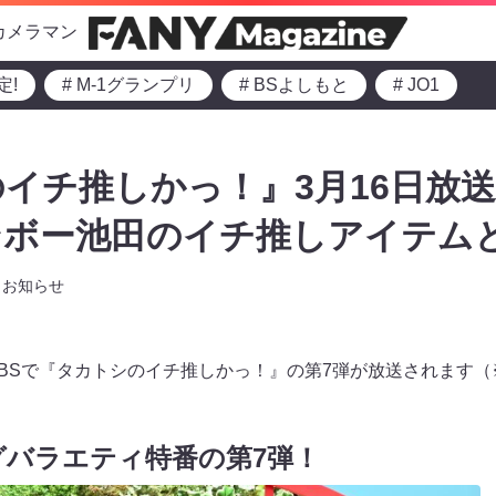
カメラマン
定!
# M-1グランプリ
# BSよしもと
# JO1
イチ推しかっ！』3月16日放送
ンボー池田のイチ推しアイテム
お知らせ
よりTBSで『タカトシのイチ推しかっ！』の第7弾が放送されます
バラエティ特番の第7弾！