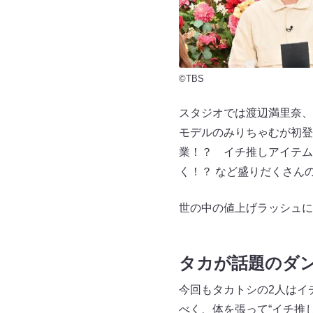
©TBS
スタジオでは渡辺満里奈、
モデルのみりちゃむが初登
業！？ イチ推しアイテム
く！？ など盛りだくさん
世の中の値上げラッシュに
タカが話題のダ
今回もタカトシの2人はイ
べく、体を張って“イチ推