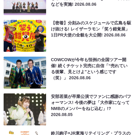
などを実施!
2026.08.06
【密着】分刻みのスケジュールで広島を駆
け抜ける! レイザーラモン「笑う錯覚展」
1日PR大使の全貌を大公開!
2026.08.06
COWCOWが今年も恒例の全国ツアー開
催! 続くチケット完売に自信「“売れてい
る後輩、見とけよ”という感じです
（笑）」
2026.08.06
安部若菜が卒業公演でファンに感謝のパフ
ォーマンス! 今後の夢は「大作家になって
NMBのメンバーをねじ込む」!?
2026.08.05
鈴川絢子×JR東海リテイリング・プラスの