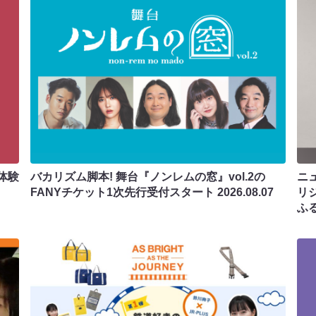
体験
バカリズム脚本! 舞台『ノンレムの窓』vol.2の
ニ
FANYチケット1次先行受付スタート
2026.08.07
リ
ふ