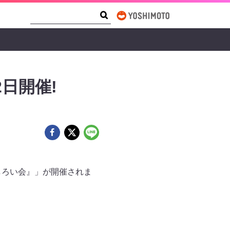
Search Form
Search
日開催!
しろい会』」が開催されま