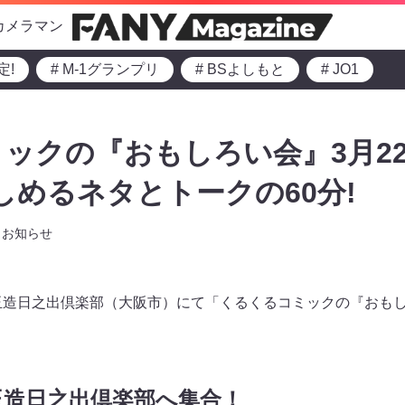
カメラマン
定!
# M-1グランプリ
# BSよしもと
# JO1
ックの『おもしろい会』3月22
楽しめるネタとトークの60分!
お知らせ
0より玉造日之出倶楽部（大阪市）にて「くるくるコミックの『おも
玉造日之出倶楽部へ集合！