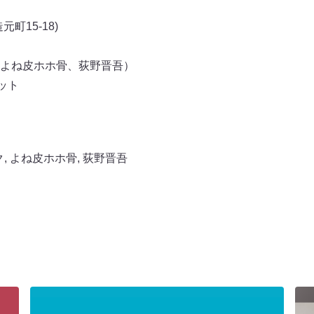
町15-18)
よね皮ホホ骨、荻野晋吾）
ット
ク
,
よね皮ホホ骨
,
荻野晋吾