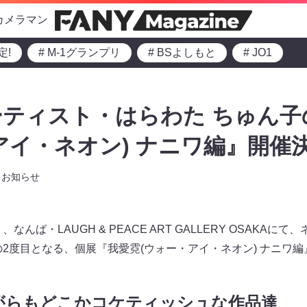
カメラマン
定!
# M-1グランプリ
# BSよしもと
# JO1
ティスト・はらわた ちゅん子
アイ・ネオン) ナニワ編』開催決
お知らせ
なんば・LAUGH & PEACE ART GALLERY OSAKA
の2度目となる、個展『我愛霓(ウォー・アイ・ネオン) ナニワ
がらもどこかコケティッシュな作品達