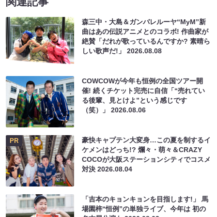
関連記事
森三中・大島＆ガンバレルーヤ“MyM”新
曲はあの伝説アニメとのコラボ! 作曲家が
絶賛「だれが歌っているんですか? 素晴ら
しい歌声だ!」
2026.08.08
COWCOWが今年も恒例の全国ツアー開
催! 続くチケット完売に自信「“売れてい
る後輩、見とけよ”という感じです
（笑）」
2026.08.06
豪快キャプテン大変身…この夏を制するイ
PR
ケメンはどっち!? 爛々・萌々＆CRAZY
COCOが大阪ステーションシティでコスメ
対決
2026.08.04
「吉本のキョンキョンを目指します!」 馬
場園梓“恒例”の単独ライブ、今年は 初の