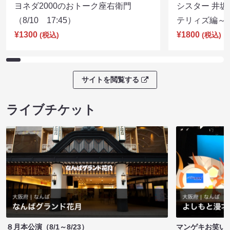
ヨネダ2000のおトーク座右衛門
シスター 井坂
（8/10 17:45）
テリィズ編～（8
¥1300
¥1800
(税込)
(税込)
サイトを閲覧する
ライブチケット
８月本公演（8/1～8/23）
マンゲキお笑い