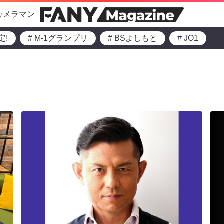
カメラマン
定!
# M-1グランプリ
# BSよしもと
# JO1