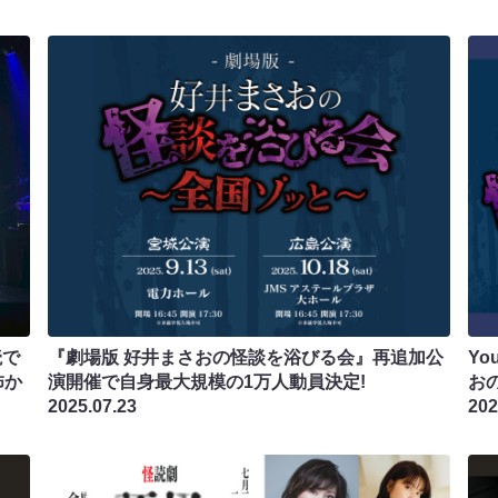
読で
『劇場版 好井まさおの怪談を浴びる会』再追加公
Yo
怖か
演開催で自身最大規模の1万人動員決定!
お
2025.07.23
202