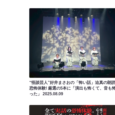
“怪談芸人”好井まさおの「怖い話」迫真の朗
恐怖体験! 厳選の5本に「演出も怖くて、音も
った」
2025.08.09