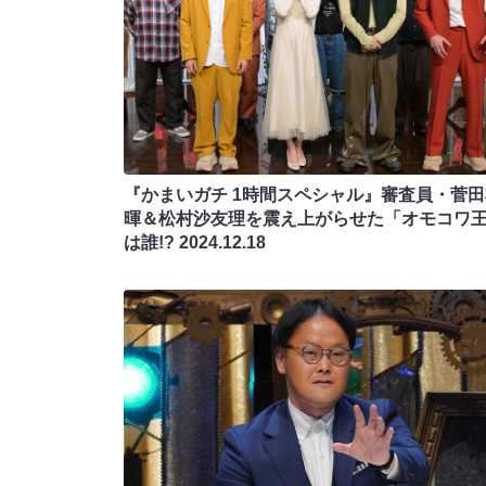
『かまいガチ 1時間スペシャル』審査員・菅田
暉＆松村沙友理を震え上がらせた「オモコワ
は誰!?
2024.12.18