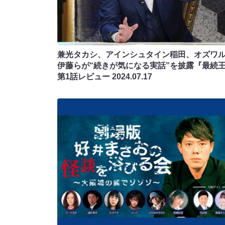
兼光タカシ、アインシュタイン稲田、オズワ
伊藤らが“続きが気になる実話”を披露『最続
第1話レビュー
2024.07.17