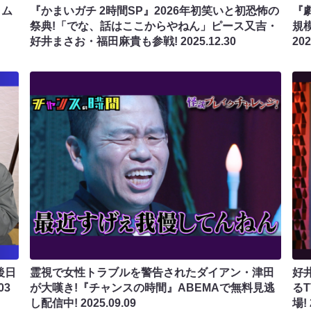
ラム
『かまいガチ 2時間SP』2026年初笑いと初恐怖の
『
祭典!「でな、話はここからやねん」ピース又吉・
規
好井まさお・福田麻貴も参戦!
2025.12.30
202
後日
霊視で女性トラブルを警告されたダイアン・津田
好
03
が大嘆き!『チャンスの時間』ABEMAで無料見逃
る
し配信中!
2025.09.09
場!