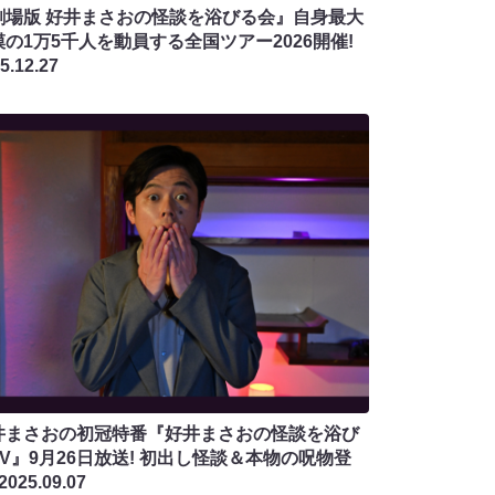
劇場版 好井まさおの怪談を浴びる会』自身最大
模の1万5千人を動員する全国ツアー2026開催!
5.12.27
井まさおの初冠特番『好井まさおの怪談を浴び
TV』9月26日放送! 初出し怪談＆本物の呪物登
2025.09.07