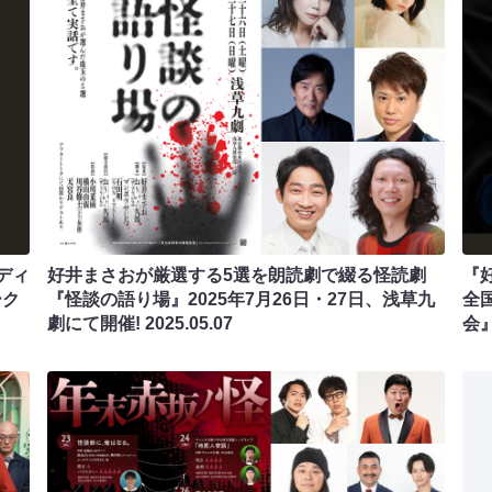
ディ
好井まさおが厳選する5選を朗読劇で綴る怪読劇
『
ーク
『怪談の語り場』2025年7月26日・27日、浅草九
全
劇にて開催!
2025.05.07
会