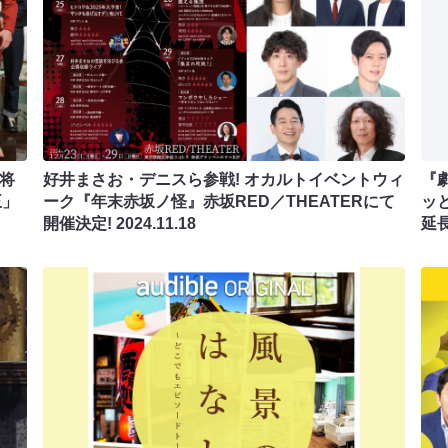
将
好井まさお・デニスら参戦! オカルトイベントウィ
『
王」
ーク『年末赤坂ノ怪』赤坂RED／THEATERにて
ッ
開催決定!
2024.11.18
延