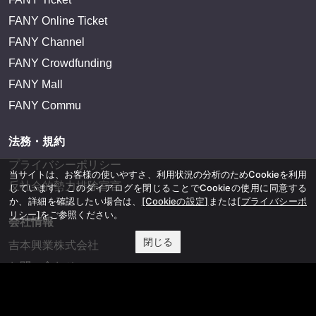
FANY Online Ticket
FANY Channel
FANY Crowdfunding
FANY Mall
FANY Commu
法務・規約
プライバシーポリシー
当サイトは、お客様の使いやすさ、利用状況の分析のためCookieを利用
反社会的勢力排除宣言
しています。このダイアログを閉じることでCookieの使用に同意する
か、詳細を確認したい場合は、
[Cookieの設定]
または
[プライバシーポ
リシー]
をご参照ください。
会社情報
閉じる
吉本興業株式会社
お問い合わせ
その他