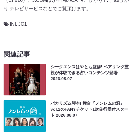
（Ch616）、J:COMほか全国のCATV、ひかりTV、auひか
り テレビサービスなどでご覧頂けます。
INI
,
JO1
関連記事
シークエンスはやとも監修! ペアリング霊
視が体験できる占いコンテンツ登場
2026.08.07
バカリズム脚本! 舞台『ノンレムの窓』
vol.2のFANYチケット1次先行受付スター
ト
2026.08.07