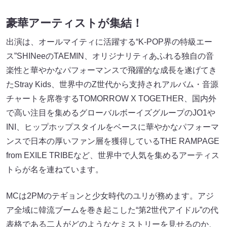
豪華アーティストが集結！
出演は、オールマイティに活躍する“K-POP界の特級エー
ス”SHINeeのTAEMIN、オリジナリティあふれる独自の音
楽性と華やかなパフォーマンスで飛躍的な成長を遂げてき
たStray Kids、世界中のZ世代から支持されアルバム・音源
チャートを席巻するTOMORROW X TOGETHER、国内外
で高い注目を集めるグローバルボーイズグループのJO1や
INI、ヒップホップスタイルをベースに華やかなパフォーマ
ンスで日本の厚いファン層を獲得しているTHE RAMPAGE
from EXILE TRIBEなど、世界中で人気を集めるアーティス
トらが名を連ねています。
MCは2PMのテギョンと少女時代のユリが務めます。アジ
ア全域に韓流ブームを巻き起こした“第2世代アイドル”の代
表格である二人がどのようなケミストリーを見せるのか、