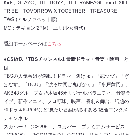
Kids、STAYC、THE BOYZ、THE RAMPAGE from EXILE
TRIBE、TOMORROW X TOGETHER、TREASURE、
TWS (アルファベット順)
MC：テギョン(2PM)、ユリ(少女時代)
番組ホームページは
こちら
●CS放送「TBSチャンネル1 最新ドラマ・音楽・映画」と
は
TBSの人気番組が満載！ドラマ「逃げ恥」「恋つづ」「ぎ
ぼむす」「DCU」「渡る世間は鬼ばかり」「水戸黄門」、
AKB48グループ＆乃木坂46オリジナルバラエティ、音楽ラ
イブ、新作アニメ、プロ野球、映画、演劇＆舞台、話題の
韓ドラ＆K-POPなど“見たい番組が必ずある”総合エンタメ
チャンネル！
スカパー！（CS296）、スカパー！プレミアムサービス