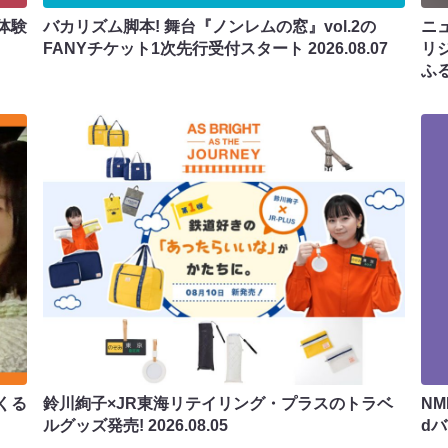
体験
バカリズム脚本! 舞台『ノンレムの窓』vol.2の
ニ
FANYチケット1次先行受付スタート
2026.08.07
リ
ふ
くる
鈴川絢子×JR東海リテイリング・プラスのトラベ
N
ルグッズ発売!
2026.08.05
d