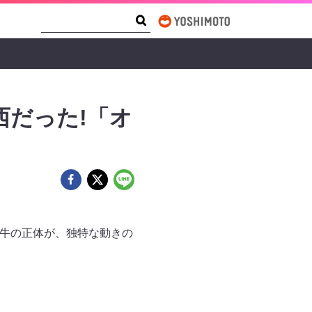
Search Form
Search
西だった!「オ
の牛の正体が、独特な動きの