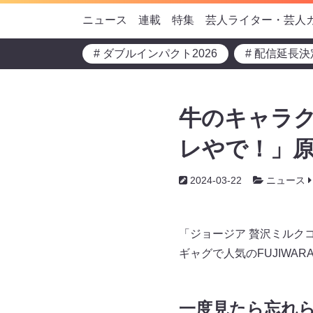
ニュース
連載
特集
芸人ライター・芸人
# ダブルインパクト2026
# 配信延長決
牛のキャラク
レやで！」原
2024-03-22
ニュース
「ジョージア 贅沢ミルク
ギャグで人気のFUJIW
一度見たら忘れ