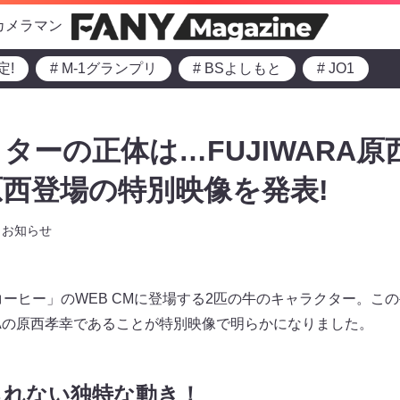
カメラマン
定!
# M-1グランプリ
# BSよしもと
# JO1
ターの正体は…FUJIWARA原
西登場の特別映像を発表!
お知らせ
コーヒー」のWEB CMに登場する2匹の牛のキャラクター。こ
ARAの原西孝幸であることが特別映像で明らかになりました。
られない独特な動き！