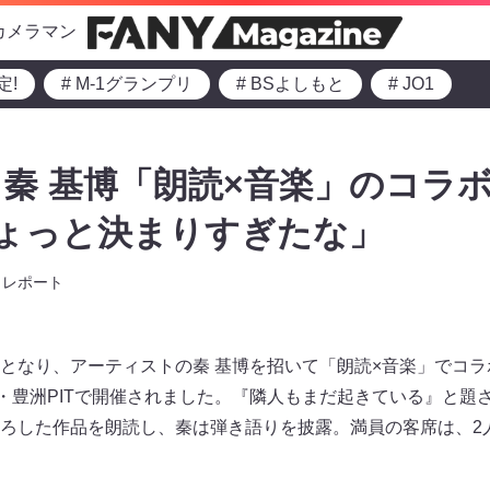
カメラマン
定!
# M-1グランプリ
# BSよしもと
# JO1
秦 基博「朗読×音楽」のコラ
ちょっと決まりすぎたな」
レポート
となり、アーティストの秦 基博を招いて「朗読×音楽」でコ
京・豊洲PITで開催されました。『隣人もまだ起きている』と題
ろした作品を朗読し、秦は弾き語りを披露。満員の客席は、2