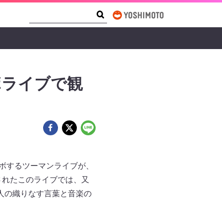
Search Form
Search
ボライブで観
ラボするツーマンライブが、
されたこのライブでは、又
人の織りなす言葉と音楽の