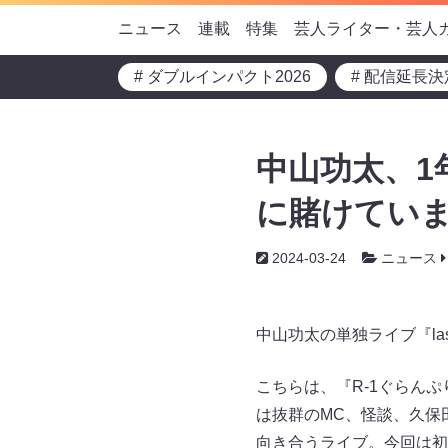
ニュース
連載
特集
芸人ライター・芸人
# ダブルインパクト2026
# 配信延長決
中山功太、1
に賭けていま
2024-03-24
ニュース
中山功太の単独ライブ『last 
こちらは、『R-1ぐらんぷ
は抜群のMC、怪談、久保
向き合うライブ。今回は初