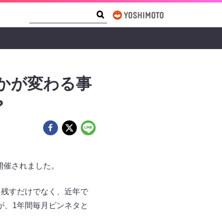
Search Form
Search
かが変わる事
?
で​​開催されました。
績を残すだけでなく、近年で
が、1年間毎月ピンネタと