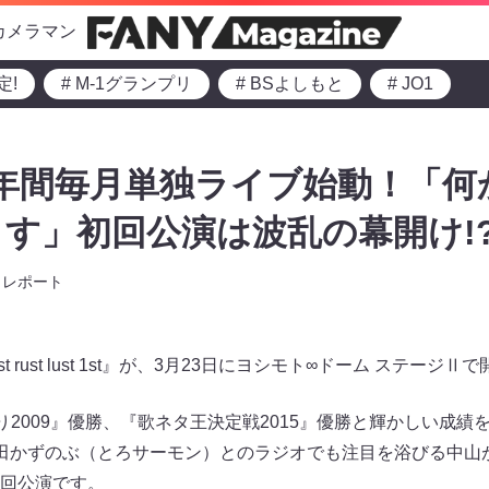
カメラマン
定!
# M-1グランプリ
# BSよしもと
# JO1
年間毎月単独ライブ始動！「何
す」初回公演は波乱の幕開け!
レポート
rust lust 1st』が、3月23日にヨシモト∞ドーム ステージⅡ​​
り2009』優勝、『歌ネタ王決定戦2015』優勝と輝かしい成
田かずのぶ​​（とろサーモン）とのラジオでも注目を浴びる中山
回公演です。