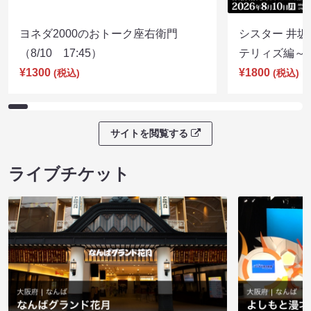
ヨネダ2000のおトーク座右衛門
シスター 井坂
（8/10 17:45）
テリィズ編～（8
¥1300
¥1800
(税込)
(税込)
サイトを閲覧する
ライブチケット