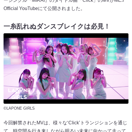
ーシングル『MIRAI』のタイトル曲「Click」のMVがME:I
Official YouTubeにて公開されました。
一糸乱れぬダンスブレイクは必見！
©LAPONE GIRLS
今回解禁されたMVは、様々な‘Click’トランジションを通じ
て、時空間を行き来しながら明るい未来に向かって走って