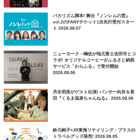
バカリズム脚本! 舞台『ノンレムの窓』
vol.2のFANYチケット1次先行受付スター
ト
2026.08.07
ニューヨーク・嶋佐が地元富士吉田市とコ
ラボ! オリジナルコーヒーがふるさと納税
サービス「わらふる」で受付開始
2026.08.06
丹生明里がゲスト出演! パンサー向井＆長
田『くるま温泉ちゃんねる』
2026.08.06
鈴川絢子×JR東海リテイリング・プラスの
トラベルグッズ発売!
2026.08.05