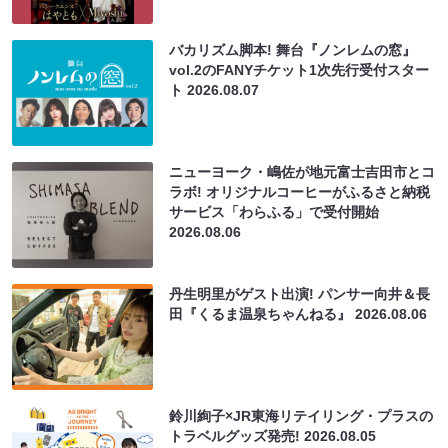
バカリズム脚本! 舞台『ノンレムの窓』
vol.2のFANYチケット1次先行受付スター
ト
2026.08.07
ニューヨーク・嶋佐が地元富士吉田市とコ
ラボ! オリジナルコーヒーがふるさと納税
サービス「わらふる」で受付開始
2026.08.06
丹生明里がゲスト出演! パンサー向井＆長
田『くるま温泉ちゃんねる』
2026.08.06
鈴川絢子×JR東海リテイリング・プラスの
トラベルグッズ発売!
2026.08.05