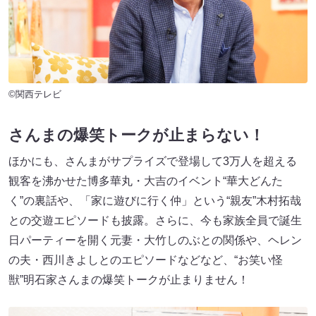
©関西テレビ
さんまの爆笑トークが止まらない！
ほかにも、さんまがサプライズで登場して3万人を超える
観客を沸かせた博多華丸・大吉のイベント“華大どんた
く”の裏話や、「家に遊びに行く仲」という“親友”木村拓哉
との交遊エピソードも披露。さらに、今も家族全員で誕生
日パーティーを開く元妻・大竹しのぶとの関係や、ヘレン
の夫・西川きよしとのエピソードなどなど、“お笑い怪
獣”明石家さんまの爆笑トークが止まりません！