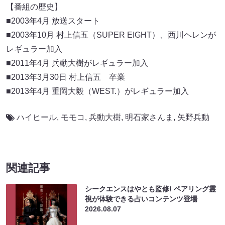
【番組の歴史】
■2003年4月 放送スタート
■2003年10月 村上信五（SUPER EIGHT）、西川ヘレンが
レギュラー加入
■2011年4月 兵動大樹がレギュラー加入
■2013年3月30日 村上信五 卒業
■2013年4月 重岡大毅（WEST.）がレギュラー加入
ハイヒール
,
モモコ
,
兵動大樹
,
明石家さんま
,
⽮野兵動
関連記事
シークエンスはやとも監修! ペアリング霊
視が体験できる占いコンテンツ登場
2026.08.07