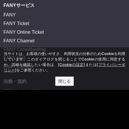
FANYサービス
FANY
FANY Ticket
FANY Online Ticket
FANY Channel
FANY Crowdfunding
当サイトは、お客様の使いやすさ、利用状況の分析のためCookieを利用
FANY Mall
しています。このダイアログを閉じることでCookieの使用に同意する
か、詳細を確認したい場合は、
[Cookieの設定]
または
[プライバシーポ
FANY Commu
リシー]
をご参照ください。
閉じる
法務・規約
プライバシーポリシー
反社会的勢力排除宣言
会社情報
吉本興業株式会社