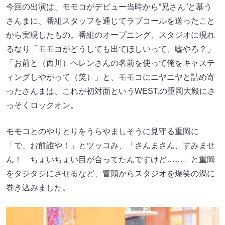
今回の出演は、モモコがデビュー当時から“兄さん”と慕う
さんまに、番組スタッフを通じてラブコールを送ったこと
から実現したもの。番組のオープニング、スタジオに現れ
るなり「モモコがどうしても出てほしいって、嘘やろ？」
「お前と（西川）ヘレンさんの名前を使って俺をキャステ
ィングしやがって（笑）」と、モモコにニヤニヤと詰め寄
ったさんまは、これが初対面というWEST.の重岡大毅にさ
っそくロックオン。
モモコとのやりとりをうらやましそうに見守る重岡に
「で、お前誰や！」とツッコみ、「さんまさん、すみませ
ん！ ちょいちょい目が合ってたんですけど……」と重岡
をタジタジにさせるなど、冒頭からスタジオを爆笑の渦に
巻き込みました。