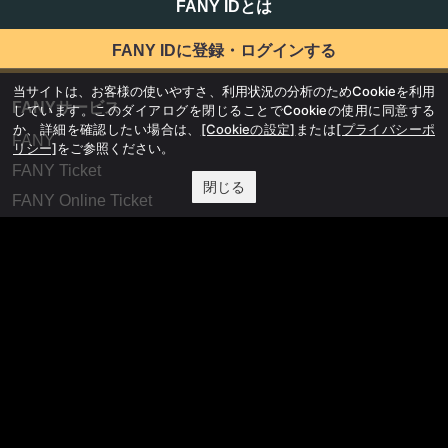
FANY IDとは
FANY IDに登録・ログインする
当サイトは、お客様の使いやすさ、利用状況の分析のためCookieを利用
FANYサービス
しています。このダイアログを閉じることでCookieの使用に同意する
か、詳細を確認したい場合は、
[Cookieの設定]
または
[プライバシーポ
FANY
リシー]
をご参照ください。
FANY Ticket
閉じる
FANY Online Ticket
FANY Channel
FANY Crowdfunding
FANY Mall
FANY Commu
法務・規約
プライバシーポリシー
反社会的勢力排除宣言