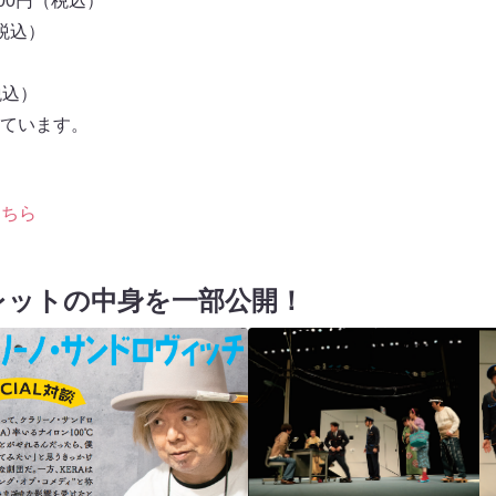
00円（税込）
税込）
）
税込）
ています。
こちら
レットの中身を一部公開！