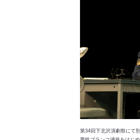
第34回下北沢演劇祭にて
男性ブランコ浦井をはじめ