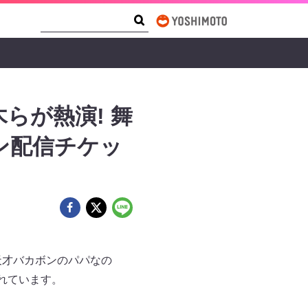
Search Form
Search
らが熱演! 舞
ン配信チケッ
『天才バカボンのパパなの
れています。