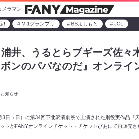
カメラマン
定!
# M-1グランプリ
# BSよしもと
# JO1
浦井、うるとらブギーズ佐々木
カボンのパパなのだ』オンライ
お知らせ
～3月3日（日）に第34回下北沢演劇祭で上演された別役実作品
ットがFANYオンラインチケット・チケットぴあにて再販売さ