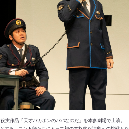
別役実作品「天才バカボンのパパなのだ」を本多劇場で上演。
とする、コント師たちにとって初の本格的な演劇への挑戦とな