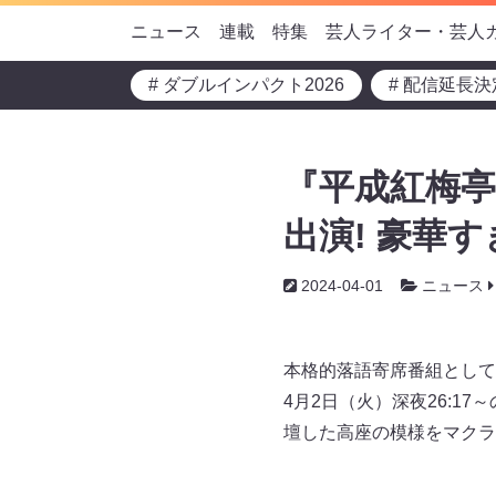
ニュース
連載
特集
芸人ライター・芸人
# ダブルインパクト2026
# 配信延長決
『平成紅梅亭
出演! 豪華
2024-04-01
ニュース
本格的落語寄席番組として
4月2日（火）深夜26:
壇した高座の模様をマクラ