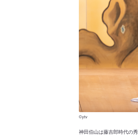
©ytv
神田伯山は藤吉郎時代の秀