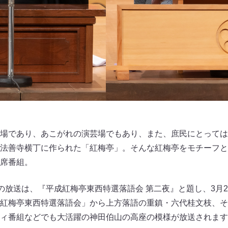
場であり、あこがれの演芸場でもあり、また、庶民にとっては
法善寺横丁に作られた「紅梅亭」。そんな紅梅亭をモチーフと
席番組。
7～の放送は、『平成紅梅亭東西特選落語会 第二夜』と題し、3月
紅梅亭東西特選落語会」から上方落語の重鎮・六代桂文枝、そ
ィ番組などでも大活躍の神田伯山の高座の模様が放送されます