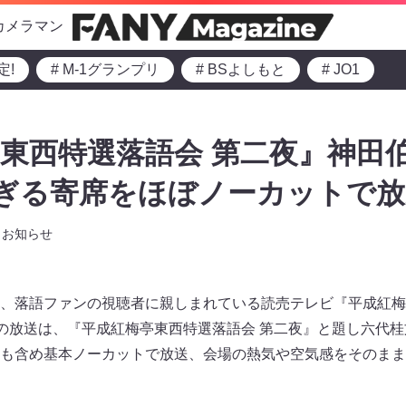
カメラマン
定!
# M-1グランプリ
# BSよしもと
# JO1
東西特選落語会 第二夜』神田
すぎる寄席をほぼノーカットで放
お知らせ
、落語ファンの視聴者に親しまれている読売テレビ『平成紅梅
17～の放送は、『平成紅梅亭東西特選落語会 第二夜』と題し六代
も含め基本ノーカットで放送、会場の熱気や空気感をそのまま