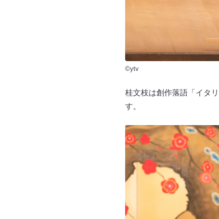
©ytv
桂文枝は創作落語「イタリ
す。