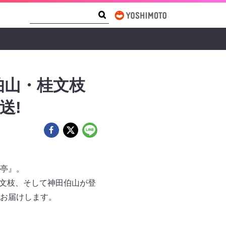
Search Form
Search
伯山・桂文枝
送!
亭』。
桂文枝、そして神田伯山が登
お届けします。