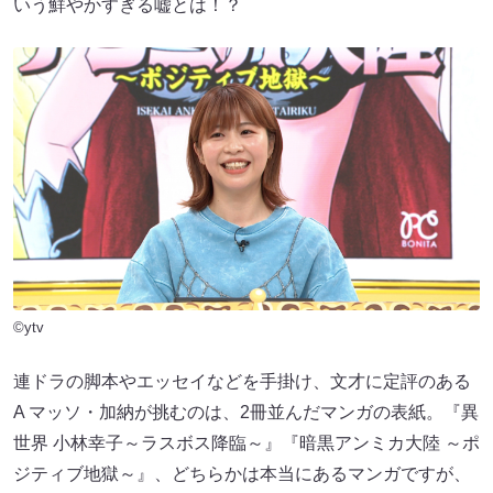
いう鮮やかすぎる嘘とは！？
©ytv
連ドラの脚本やエッセイなどを手掛け、文才に定評のある
A マッソ・加納が挑むのは、2冊並んだマンガの表紙。『異
世界 小林幸子～ラスボス降臨～』『暗黒アンミカ大陸 ～ポ
ジティブ地獄～』、どちらかは本当にあるマンガですが、