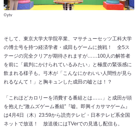
©ytv
そして、東京大学大学院卒業、マサチューセッツ工科大学
の博士号を持つ経済学者・成田もゲームに挑戦！ 全5ス
テージの完全クリアが期待されますが……100人の解答者
を前に「裁判にかけられているみたい」と極度の緊張感に
飲まれる様子も。弓木が「こんなにかわいい人間性が見ら
れるなんて！」と胸キュンした成田の嘘とは！？
「これほどカロリーを消費する番組とは……」と成田が頭
を抱えた“激ムズゲーム番組”『嘘。即興イカサマゲーム』
は4月4日（木）23:59から読売テレビ・日本テレビ系全国
ネットで放送！ 放送後にはTVerでの見逃し配信も。