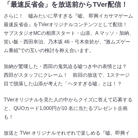
「最速反省会」を放送前からTVer配信！
さらに！ 嘘みたいに早すぎる『嘘。 即興イカサマゲーム
最速反省会』をTVerオリジナルコンテンツとして配信！
サブスタジオMCの相席スタート・山添、A マッソ・加納、
笑い飯・西田幸治、乃木坂 46・弓木奈於が、“激ムズゲー
ム番組”での互いの検討を称え合います。
加納が驚嘆した・西田の鬼気迫る嘘つき中の表情とは？
西田がスタッフにクレーム！ 前回の放送で、1ステージ
目で脱落した山添が考えた「ヘタすぎる嘘」とは！？
TVerオリジナルを見た人の中からクイズに答えて応募する
と、QUOカード1,000円が10 名に当たるプレゼント企画
も！
放送と TVer オリジナルそれぞれで楽しめる『嘘。即興イ