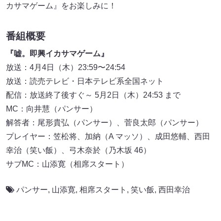
カサマゲーム』をお楽しみに！
番組概要
『嘘。即興イカサマゲーム』
放送：4月4日（木）23:59〜24:54
放送：読売テレビ・日本テレビ系全国ネット
配信：放送終了後すぐ～ 5月2日（木）24:53 まで
MC：向井慧（パンサー）
解答者：尾形貴弘（パンサー）、菅良太郎（パンサー）
プレイヤー：笠松将、加納（A マッソ）、成田悠輔、西田
幸治（笑い飯）、弓木奈於（乃木坂 46）
サブMC：山添寛（相席スタート）
パンサー
,
山添寛
,
相席スタート
,
笑い飯
,
西田幸治