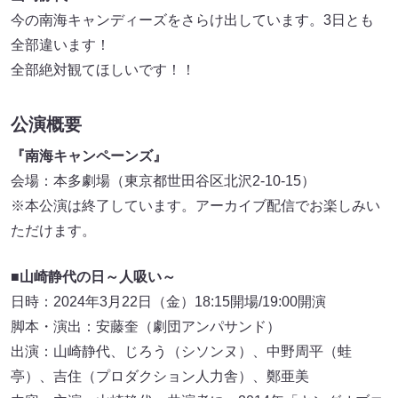
今の南海キャンディーズをさらけ出しています。3日とも
全部違います！
全部絶対観てほしいです！！
公演概要
『南海キャンペーンズ』
会場：本多劇場（東京都世田谷区北沢2-10-15）
※本公演は終了しています。アーカイブ配信でお楽しみい
ただけます。
■山崎静代の日～人吸い～
日時：2024年3月22日（金）18:15開場/19:00開演
脚本・演出：安藤奎（劇団アンパサンド）
出演：山崎静代、じろう（シソンヌ）、中野周平（蛙
亭）、吉住（プロダクション人力舎）、鄭亜美