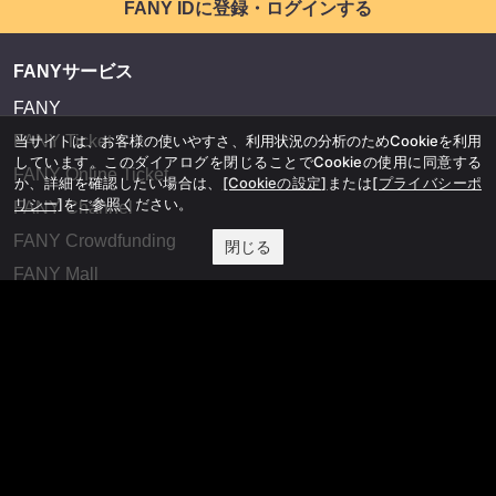
FANY IDに登録・ログインする
FANYサービス
FANY
当サイトは、お客様の使いやすさ、利用状況の分析のためCookieを利用
FANY Ticket
しています。このダイアログを閉じることでCookieの使用に同意する
FANY Online Ticket
か、詳細を確認したい場合は、
[Cookieの設定]
または
[プライバシーポ
リシー]
をご参照ください。
FANY Channel
FANY Crowdfunding
閉じる
FANY Mall
FANY Commu
法務・規約
プライバシーポリシー
反社会的勢力排除宣言
会社情報