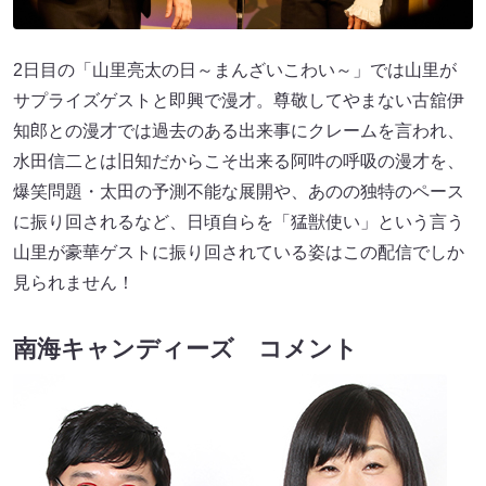
2日目の「山里亮太の日～まんざいこわい～」では山里が
サプライズゲストと即興で漫才。尊敬してやまない古舘伊
知郎との漫才では過去のある出来事にクレームを言われ、
水田信二とは旧知だからこそ出来る阿吽の呼吸の漫才を、
爆笑問題・太田の予測不能な展開や、あのの独特のペース
に振り回されるなど、日頃自らを「猛獣使い」という言う
山里が豪華ゲストに振り回されている姿はこの配信でしか
見られません！
南海キャンディーズ コメント