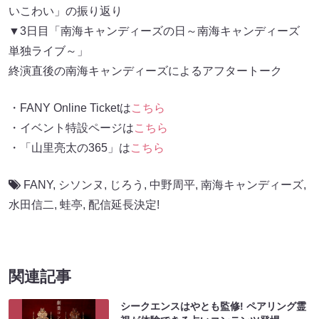
いこわい」の振り返り
▼3日目「南海キャンディーズの日～南海キャンディーズ
単独ライブ～」
終演直後の南海キャンディーズによるアフタートーク
・FANY Online Ticketは
こちら
・イベント特設ページは
こちら
・「山里亮太の365」は
こちら
FANY
,
シソンヌ
,
じろう
,
中野周平
,
南海キャンディーズ
,
水田信二
,
蛙亭
,
配信延長決定!
関連記事
シークエンスはやとも監修! ペアリング霊