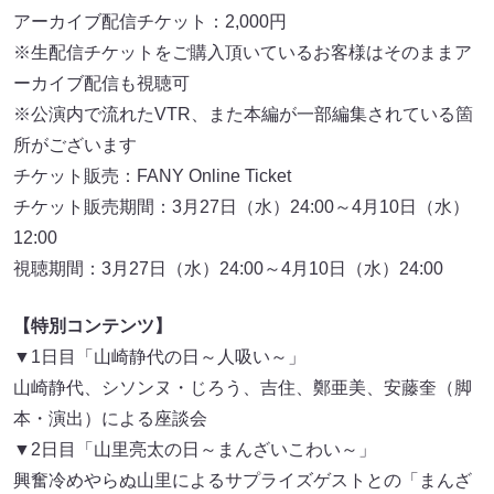
アーカイブ配信チケット：2,000円
※生配信チケットをご購入頂いているお客様はそのままア
ーカイブ配信も視聴可
※公演内で流れたVTR、また本編が一部編集されている箇
所がございます
チケット販売：FANY Online Ticket
チケット販売期間：3月27日（水）24:00～4月10日（水）
12:00
視聴期間：3月27日（水）24:00～4月10日（水）24:00
【特別コンテンツ】
▼1日目「山崎静代の日～人吸い～」
山崎静代、シソンヌ・じろう、吉住、鄭亜美、安藤奎（脚
本・演出）による座談会
▼2日目「山里亮太の日～まんざいこわい～」
興奮冷めやらぬ山里によるサプライズゲストとの「まんざ