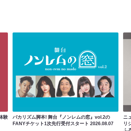
体験
バカリズム脚本! 舞台『ノンレムの窓』vol.2の
ニ
FANYチケット1次先行受付スタート
2026.08.07
リ
ふ