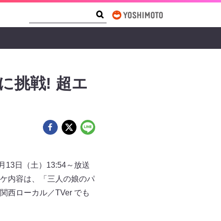
Search Form
Search
挑戦! 超エ
3日（土）13:54～放送
ケ内容は、「三人の娘のパ
ローカル／TVer でも