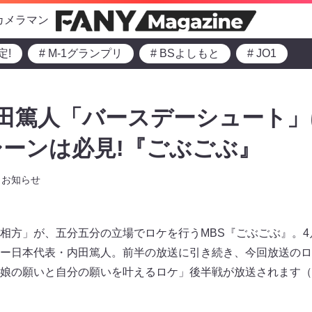
カメラマン
定!
# M-1グランプリ
# BSよしもと
# JO1
田篤人「バースデーシュート」に
ーンは必見!『ごぶごぶ』
お知らせ
方」が、五分五分の立場でロケを行うMBS『ごぶごぶ』。4月1
ー日本代表・内田篤人。前半の放送に引き続き、今回放送のロ
娘の願いと自分の願いを叶えるロケ」後半戦が放送されます（関西