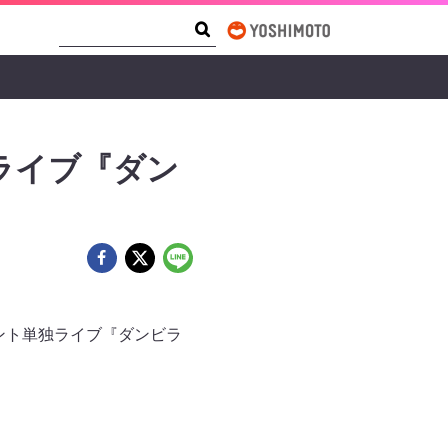
Search Form
Search
ライブ『ダン
ント単独ライブ『ダンビラ