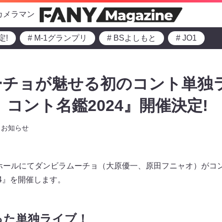
カメラマン
定!
# M-1グランプリ
# BSよしもと
# JO1
ーチョが魅せる初のコント単独
 コント名鑑2024』開催決定!
お知らせ
∞ホールにてダンビラムーチョ（大原優一、原田フニャオ）がコ
4』を開催します。
った単独ライブ！