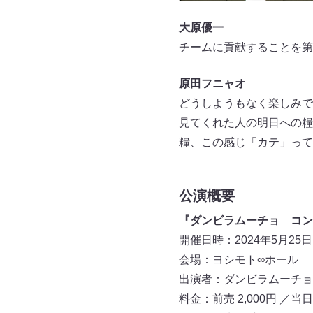
大原優一
チームに貢献することを第
原田フニャオ
どうしようもなく楽しみで
見てくれた人の明日への糧
糧、この感じ「カテ」って
公演概要
『ダンビラムーチョ コント
開催日時：2024年5月25日（
会場：ヨシモト∞ホール
出演者：ダンビラムーチョ
料金：前売 2,000円 ／当日 