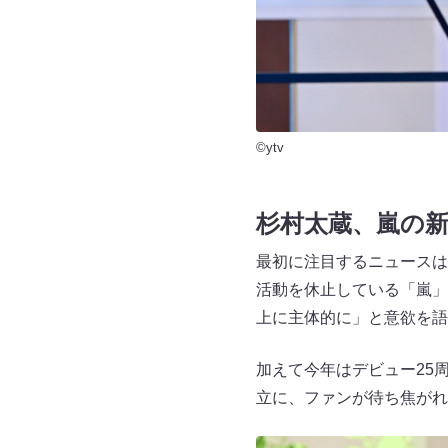
©ytv
杉村太蔵、嵐の新
最初に注目するニュースは
活動を休止している「嵐」
上に主体的に」と意欲を語
加えて今年はデビュー25
立に、ファンが待ち焦がれ