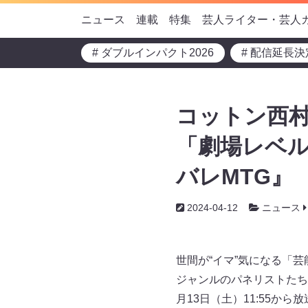
ニュース
連載
特集
芸人ライター・芸人
# ダブルインパクト2026
# 配信延長決
コットン西村
「劇場レベ
バレMTG』
2024-04-12
ニュース
世間が“イマ”気になる「
ジャンルのパネリストたち
月13日（土）11:55か