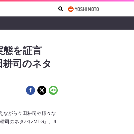
Search Form
Search
実態を証言
田耕司のネタ
交えながら今田耕司や様々な
耕司のネタバレMTG』。4