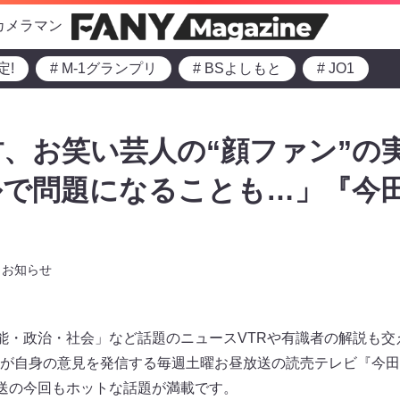
カメラマン
定!
# M-1グランプリ
# BSよしもと
# JO1
、お笑い芸人の“顔ファン”の
ルで問題になることも…」『今
お知らせ
芸能・政治・社会」など話題のニュースVTRや有識者の解説も
が自身の意見を発信する毎週土曜お昼放送の読売テレビ『今田
ら放送の今回もホットな話題が満載です。