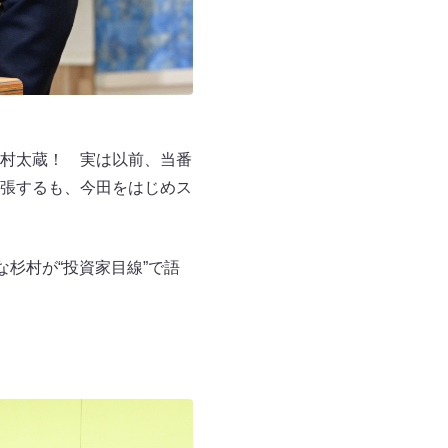
村太蔵！ 実は以前、当番
張するも、今田をはじめス
杉村が“投資家目線”で語