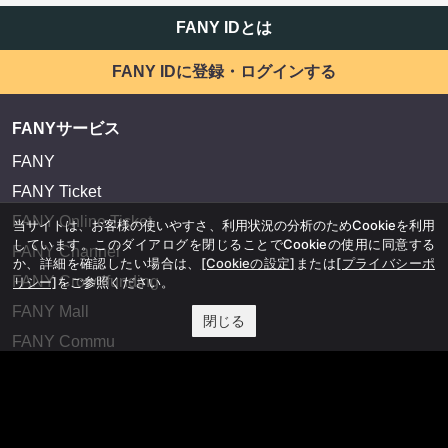
FANY IDとは
FANY IDに登録・ログインする
FANYサービス
FANY
FANY Ticket
FANY Online Ticket
当サイトは、お客様の使いやすさ、利用状況の分析のためCookieを利用
しています。このダイアログを閉じることでCookieの使用に同意する
FANY Channel
か、詳細を確認したい場合は、
[Cookieの設定]
または
[プライバシーポ
FANY Crowdfunding
リシー]
をご参照ください。
FANY Mall
閉じる
FANY Commu
法務・規約
プライバシーポリシー