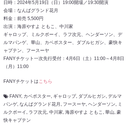
日時：2024年5月19日（日）19:00開場／19:30開演
会場：なんばグランド花月
料金：前売 5,500円
出演：海原やすよ ともこ、中川家
ギャロップ、ミルクボーイ、ラフ次元、ヘンダーソン、デ
ルマパンゲ、華山、カベポスター、ダブルヒガシ、豪快キ
ャプテン、フースーヤ
FANYチケット一次先行受付：4月6日（土）11:00～4月8日
（月）11:00
FANYチケットは
こちら
FANY
,
カベポスター
,
ギャロップ
,
ダブルヒガシ
,
デルマ
パンゲ
,
なんばグランド花月
,
フースーヤ
,
ヘンダーソン
,
ミ
ルクボーイ
,
ラフ次元
,
中川家
,
海原やすよ ともこ
,
華山
,
豪
快キャプテン