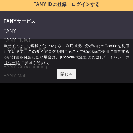
FANY IDに登録・ログインする
FANYサービス
FANY
FANY Ticket
当サイトは、お客様の使いやすさ、利用状況の分析のためCookieを利用
FANY Online Ticket
しています。このダイアログを閉じることでCookieの使用に同意する
か、詳細を確認したい場合は、
[Cookieの設定]
または
[プライバシーポ
FANY Channel
リシー]
をご参照ください。
FANY Crowdfunding
閉じる
FANY Mall
FANY Commu
法務・規約
プライバシーポリシー
反社会的勢力排除宣言