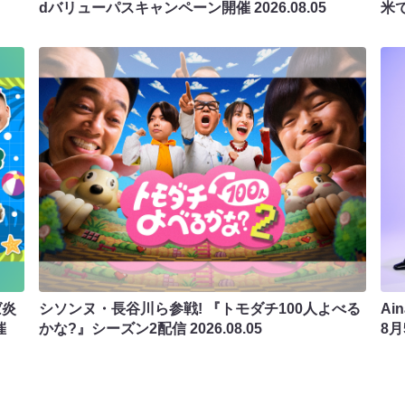
dバリューパスキャンペーン開催
2026.08.05
米
ば炎
シソンヌ・長谷川ら参戦! 『トモダチ100人よべる
Ai
催
かな?』シーズン2配信
2026.08.05
8