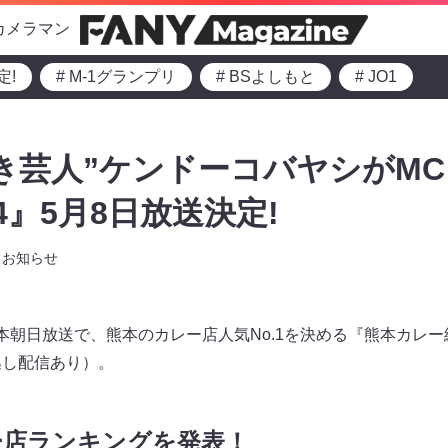
カメラマン
定!
# M-1グランプリ
# BSよしもと
# JO1
き芸人”ケンドーコバヤシがMC
4』5月8日放送決定!
お知らせ
り熊本朝⽇放送で、熊本のカレー店人気No.1を決める『熊本カレー
逃し配信あり）。
ー店ランキングを発表！