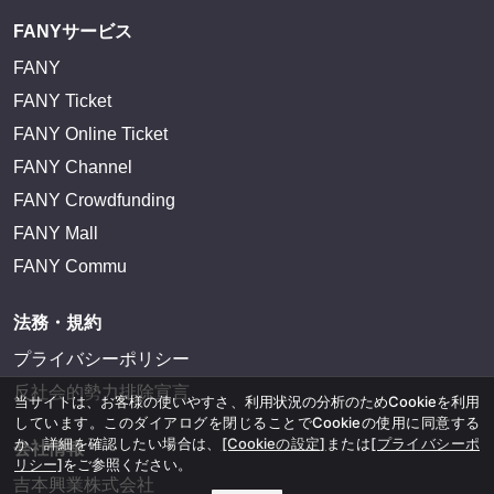
FANYサービス
FANY
FANY Ticket
FANY Online Ticket
FANY Channel
FANY Crowdfunding
FANY Mall
FANY Commu
法務・規約
プライバシーポリシー
反社会的勢力排除宣言
当サイトは、お客様の使いやすさ、利用状況の分析のためCookieを利用
しています。このダイアログを閉じることでCookieの使用に同意する
か、詳細を確認したい場合は、
[Cookieの設定]
または
[プライバシーポ
会社情報
リシー]
をご参照ください。
吉本興業株式会社