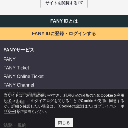
サイトを閲覧する
FANY IDとは
FANY IDに登録・ログインする
FANYサービス
FANY
FANY Ticket
FANY Online Ticket
FANY Channel
FANY Crowdfunding
当サイトは、お客様の使いやすさ、利用状況の分析のためCookieを利用
しています。このダイアログを閉じることでCookieの使用に同意する
FANY Mall
か、詳細を確認したい場合は、
[Cookieの設定]
または
[プライバシーポ
FANY Commu
リシー]
をご参照ください。
閉じる
法務・規約