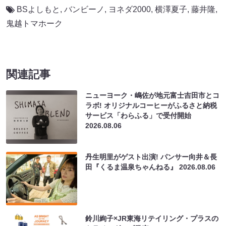
BSよしもと
,
バンビーノ
,
ヨネダ2000
,
横澤夏子
,
藤井隆
,
鬼越トマホーク
関連記事
ニューヨーク・嶋佐が地元富士吉田市とコ
ラボ! オリジナルコーヒーがふるさと納税
サービス「わらふる」で受付開始
2026.08.06
丹生明里がゲスト出演! パンサー向井＆長
田『くるま温泉ちゃんねる』
2026.08.06
鈴川絢子×JR東海リテイリング・プラスの