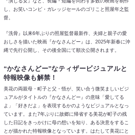
『演じる女』など、長編・短編を問わず多数の映画を制作
し、お笑いコンビ・ガレッジセールのゴリこと照屋年之監
督。
『洗骨』以来6年ぶりの照屋監督最新作、夫婦と親子の愛
おしさを描いた映画『かなさんどー』は、2025年新春に沖
縄で先行公開し、その後全国にて順次公開されます。
“かなさんどー”なティザービジュアルと
特報映像も解禁！
美花の両親母・町子と父・悟が、笑い合う微笑ましいビジ
ュアルがタイトルの『かなさんどー』の意味「愛してる
よ」「好きだよ」を表現するかのようなビジュアルとなっ
ています。また7年ぶりに故郷に帰省する美花が町子の残
した日記をきっかけに母の想いを知り、ある決意をするこ
とが描かれた特報映像となっています。はたして美花にと