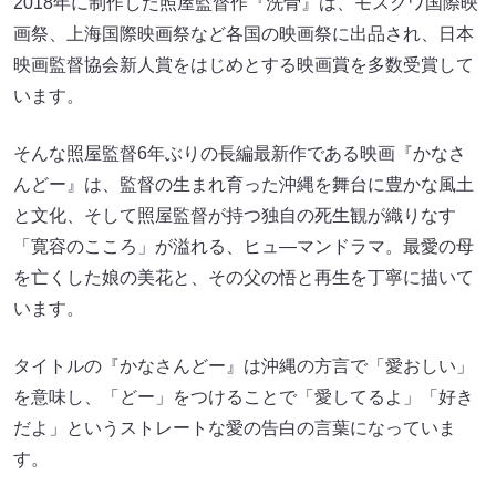
2018年に制作した照屋監督作『洗骨』は、モスクワ国際映
画祭、上海国際映画祭など各国の映画祭に出品され、日本
映画監督協会新人賞をはじめとする映画賞を多数受賞して
います。
そんな照屋監督6年ぶりの長編最新作である映画『かなさ
んどー』は、監督の生まれ育った沖縄を舞台に豊かな風土
と文化、そして照屋監督が持つ独自の死生観が織りなす
「寛容のこころ」が溢れる、ヒュ―マンドラマ。最愛の母
を亡くした娘の美花と、その父の悟と再生を丁寧に描いて
います。
タイトルの『かなさんどー』は沖縄の方言で「愛おしい」
を意味し、「どー」をつけることで「愛してるよ」「好き
だよ」というストレートな愛の告白の言葉になっていま
す。