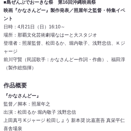
■島ぜんぶでおーきな祭 第16回沖縄映画祭
映画『かなさんどー』製作発表／照屋年之監督・特集イベ
ント
日時：4月21日（日）16:10～
場所：那覇文化芸術劇場なはーと大スタジオ
登壇者：照屋監督、松田るか、堀内敬子、浅野忠信、Ｋジ
ャージ
前川守賢（民謡歌手：かなさんどー作詞・作曲）、福田淳
（製作総指揮）
作品概要
『かなさんどー』
監督／脚本：照屋年之
出演：松田るか 堀内敬子 浅野忠信
上田真弓 Kジャージ 松田しょう 新本奨 比嘉憲吾 真栄平仁
喜舎場泉