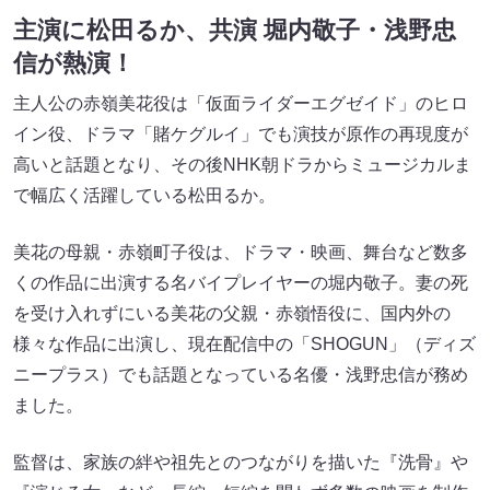
主演に松田るか、共演 堀内敬子・浅野忠
信が熱演！
主人公の赤嶺美花役は「仮面ライダーエグゼイド」のヒロ
イン役、ドラマ「賭ケグルイ」でも演技が原作の再現度が
高いと話題となり、その後NHK朝ドラからミュージカルま
で幅広く活躍している松田るか。
美花の母親・赤嶺町子役は、ドラマ・映画、舞台など数多
くの作品に出演する名バイプレイヤーの堀内敬子。妻の死
を受け入れずにいる美花の父親・赤嶺悟役に、国内外の
様々な作品に出演し、現在配信中の「SHOGUN」（ディズ
ニープラス）でも話題となっている名優・浅野忠信が務め
ました。
監督は、家族の絆や祖先とのつながりを描いた『洗骨』や