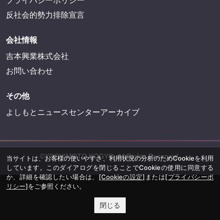
FANYサービス
FANY
FANY Ticket
FANY Online Ticket
FANY Channel
FANY Crowdfunding
FANY Mall
FANY Commu
法務・規約
プライバシーポリシー
当サイトは、お客様の使いやすさ、利用状況の分析のためCookieを利用
しています。このダイアログを閉じることでCookieの使用に同意する
反社会的勢力排除宣言
か、詳細を確認したい場合は、
[Cookieの設定]
または
[プライバシーポ
リシー]
をご参照ください。
会社情報
閉じる
吉本興業株式会社