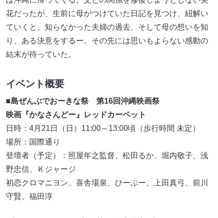
花だったが、生前に母がつけていた日記を見つけ、紐解い
ていくと、知らなかった夫婦の過去、そして母の想いを知
り、ある決意をするー。その先には思いもよらない感動の
結末が待っていた。
イベント概要
■島ぜんぶでおーきな祭 第16回沖縄映画祭
映画『かなさんどー』レッドカーペット
日時：4月21日（日）11:00～13:00頃（歩行時間 未定）
場所：国際通り
登壇者（予定）：照屋年之監督、松田るか、堀内敬子、浅
野忠信、Ｋジャージ
初恋クロマニヨン、喜舎場泉、ひーぷー、上田真弓、前川
守賢、福田淳