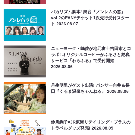
バカリズム脚本! 舞台『ノンレムの窓』
vol.2のFANYチケット1次先行受付スター
ト
2026.08.07
ニューヨーク・嶋佐が地元富士吉田市とコ
ラボ! オリジナルコーヒーがふるさと納税
サービス「わらふる」で受付開始
2026.08.06
丹生明里がゲスト出演! パンサー向井＆長
田『くるま温泉ちゃんねる』
2026.08.06
鈴川絢子×JR東海リテイリング・プラスの
トラベルグッズ発売!
2026.08.05