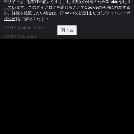
当サイトは、お客様の使いやすさ、利用状況の分析のためCookieを利用
しています。このダイアログを閉じることでCookieの使用に同意する
FANY
か、詳細を確認したい場合は、
[Cookieの設定]
または
[プライバシーポ
リシー]
をご参照ください。
FANY Ticket
FANY Online Ticket
閉じる
FANY Channel
FANY Crowdfunding
FANY Mall
FANY Commu
法務・規約
プライバシーポリシー
反社会的勢力排除宣言
会社情報
吉本興業株式会社
お問い合わせ